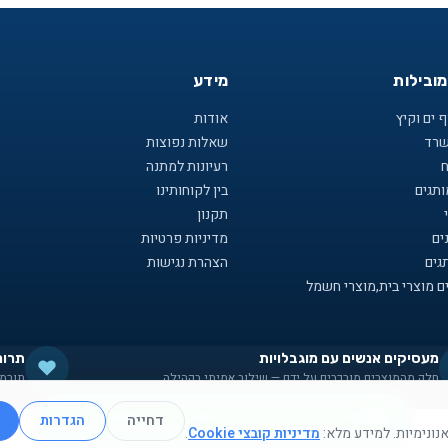
מובילות
מידע
 ים וקיץ
אודות
שרד
שאלות נפוצות
ח
רעיונות למתנה
תגים
בין לקוחותינו
תקנון
ים
מדיניות פרטיות
גים
הצהרת נגישות
ם מוצרי בית,מוצרי חשמל
מעסיקים אנשים עם מוגבלויות
תרומ
חלק מהמוצרים מורכבים על ידם — שילוב אמיתי בקהילה
תורמי
תקנון
·
מדיניות פרטיות
·
עוגיות
·
נגישות
אנחנו יכולים לעזור לכם למצוא את מה שאתם צריכים
דחייה
הגדרות
מדיניות קובצי Cookie
.
נוצר באהבה
ע״י
Nexo