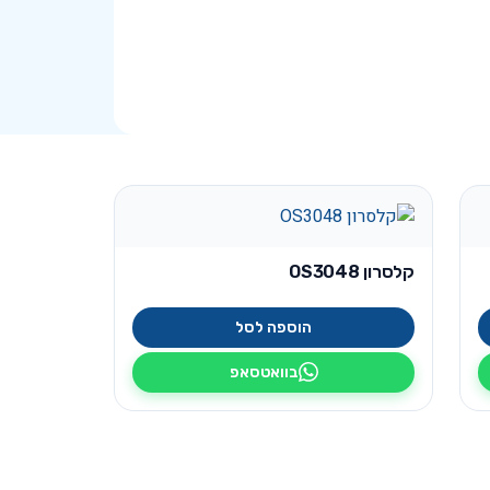
קלסרון OS3048
הוספה לסל
בוואטסאפ