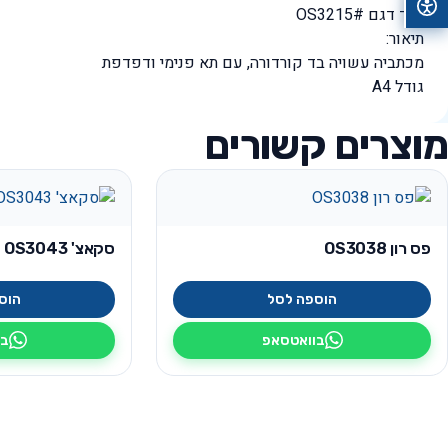
קוד דגם #OS3215
תיאור:
מכתביה עשויה בד קורדורה, עם תא פנימי ודפדפת
גודל A4
מוצרים קשורים
פס רון OS3038
סקאצ' OS3043
הוספה לסל
הוס
בוואטסאפ
בו