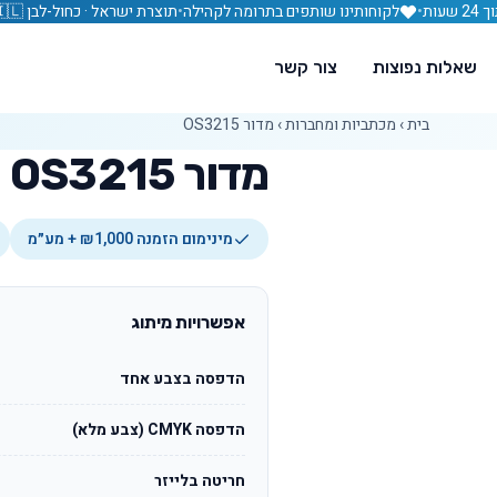
עות
•
לקוחותינו שותפים בתרומה לקהילה
•
תוצרת ישראל · כחול-לבן 🇮🇱
שאלות נפוצות
צור קשר
בית
›
מכתביות ומחברות
›
מדור OS3215
מדור OS3215
מינימום הזמנה ₪1,000 + מע״מ
אפשרויות מיתוג
הדפסה בצבע אחד
הדפסה CMYK (צבע מלא)
חריטה בלייזר