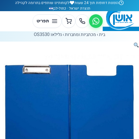
לג לתוכן
הזמנות דחופות תוך 24 שעות
לקוחותינו שותפים בתרומה לקהילה
תוצרת ישראל · כחול-לבן
בית
›
מכתביות ומחברות
›
גלילאו OS3530