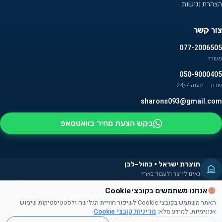
הצהרת נגישות
צור קשר
077-2006505
משרד
050-9000405
שרון — מענה 24/7
sharons093@gmail.com
בקש הצעת מחיר בוואטסאפ
תוצרת ישראל · כחול-לבן
גאים לייצר ולעבוד בארץ
מעסיקים אנשים עם מוגבלויות
אנחנו משתמשים בקובצי Cookie
חלק מהמוצרים מורכבים על ידם — שילוב אמיתי בקהילה
האתר משתמש בקובצי Cookie לשיפור חוויית הגלישה ולסטטיסטיקות שימוש
תרומה לקהילה
אנונימיות. למידע מלא:
מדיניות קובצי Cookie
.
תורמים זמן, מוצרים ועזרה לקהילה הישראלית