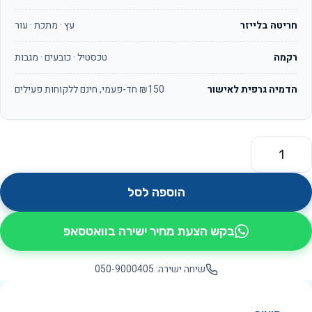
חריטה בלייזר
עץ · מתכת · עור
רקמה
טכסטיל · כובעים · מגבות
הדמיה גרפית לאישור
₪150 חד-פעמי, חינם ללקוחות פעילים
מות של גלילאו OS3530
הוספה לסל
בקש הצעת מחיר ישירה בוואטסאפ
שיחה ישירה: 050-9000405