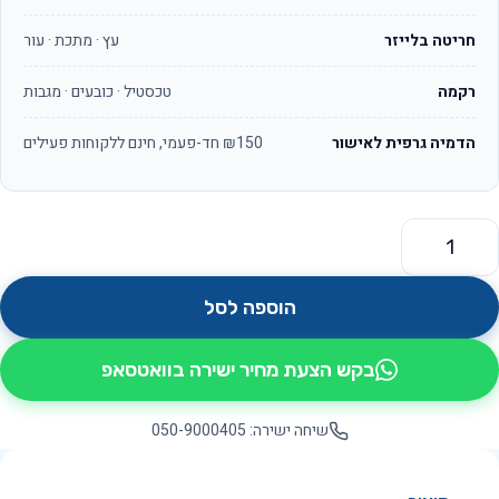
חריטה בלייזר
עץ · מתכת · עור
רקמה
טכסטיל · כובעים · מגבות
הדמיה גרפית לאישור
₪150 חד-פעמי, חינם ללקוחות פעילים
מות של קורנל OS3214
הוספה לסל
בקש הצעת מחיר ישירה בוואטסאפ
שיחה ישירה: 050-9000405