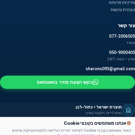
מדיניות פרטיות
הצהרת נגישות
צור קשר
077-2006505
משרד
050-9000405
שרון — מענה 24/7
sharons093@gmail.com
בקש הצעת מחיר בוואטסאפ
תוצרת ישראל · כחול-לבן
גאים לייצר ולעבוד בארץ
מעסיקים אנשים עם מוגבלויות
אנחנו משתמשים בקובצי Cookie
חלק מהמוצרים מורכבים על ידם — שילוב אמיתי בקהילה
האתר משתמש בקובצי Cookie לשיפור חוויית הגלישה ולסטטיסטיקות שימוש
תרומה לקהילה