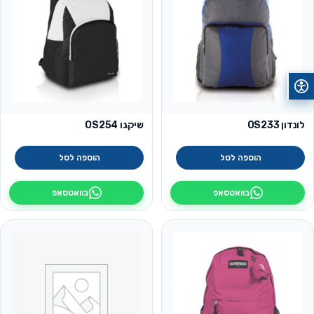
לונדון OS233
שיקגו OS254
הוספה לסל
הוספה לסל
בוואטסאפ
בוואטסאפ