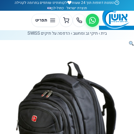
לג לתוכן
הזמנות דחופות תוך 24 שעות
לקוחותינו שותפים בתרומה לקהילה
תוצרת ישראל · כחול-לבן
בית
›
תיקי גב ומחשב
›
הדפסה על תיקים SWISS