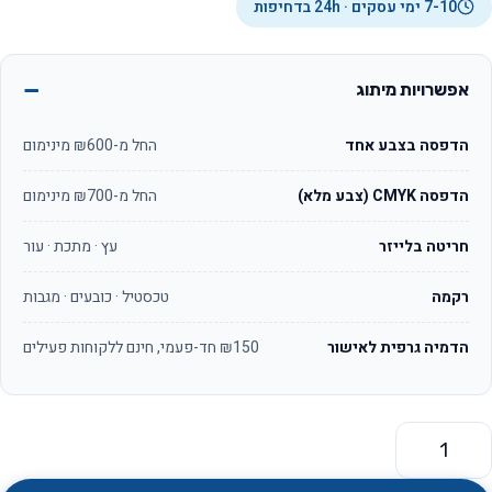
7-10 ימי עסקים · 24h בדחיפות
אפשרויות מיתוג
הדפסה בצבע אחד
החל מ-₪600 מינימום
הדפסה CMYK (צבע מלא)
החל מ-₪700 מינימום
חריטה בלייזר
עץ · מתכת · עור
רקמה
טכסטיל · כובעים · מגבות
הדמיה גרפית לאישור
₪150 חד-פעמי, חינם ללקוחות פעילים
מות של הדפסה על תיקים SWISS