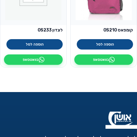
קומפאס OS210
לונדון OS233
הוספה לסל
הוספה לסל
בוואטסאפ
בוואטסאפ