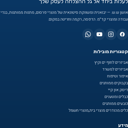
לעלות ביחד אל גל ההצלחה לעסק שלך
אושן ש.ש. — יבואנית ומשווקת סיטונאית של מוצרי פרסום, מתנות ממותגות, בגדי
עבודה ומוצרי קד״מ. הדפסה, רקמה וחריטה במקום.
קטגוריות מובילות
אביזרים לחוף ים וקיץ
אביזרים למשרד
איפור וטיפוח
בקבוקים ממותגים
דיסק און קיי
כבלים ומטענים
כובעים ממותגים
כלים מהודרים מוצרי בית,מוצרי חשמל
מידע