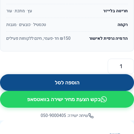
חריטה בלייזר
עץ · מתכת · עור
רקמה
טכסטיל · כובעים · מגבות
הדמיה גרפית לאישור
₪150 חד-פעמי, חינם ללקוחות פעילים
מות של ז'נבה OS272
הוספה לסל
בקש הצעת מחיר ישירה בוואטסאפ
שיחה ישירה: 050-9000405