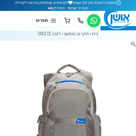
לג לתוכן
הזמנות דחופות תוך 24 שעות
לקוחותינו שותפים בתרומה לקהילה
תוצרת ישראל · כחול-לבן
בית
›
תיקי גב ומחשב
›
ז'נבה OS272