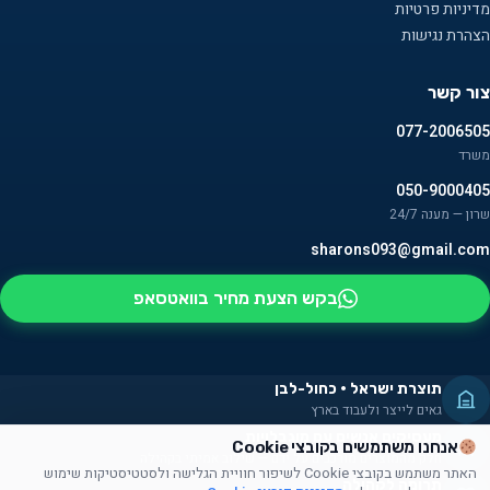
מדיניות פרטיות
הצהרת נגישות
צור קשר
077-2006505
משרד
050-9000405
שרון — מענה 24/7
sharons093@gmail.com
בקש הצעת מחיר בוואטסאפ
תוצרת ישראל · כחול-לבן
גאים לייצר ולעבוד בארץ
מעסיקים אנשים עם מוגבלויות
אנחנו משתמשים בקובצי Cookie
חלק מהמוצרים מורכבים על ידם — שילוב אמיתי בקהילה
האתר משתמש בקובצי Cookie לשיפור חוויית הגלישה ולסטטיסטיקות שימוש
תרומה לקהילה