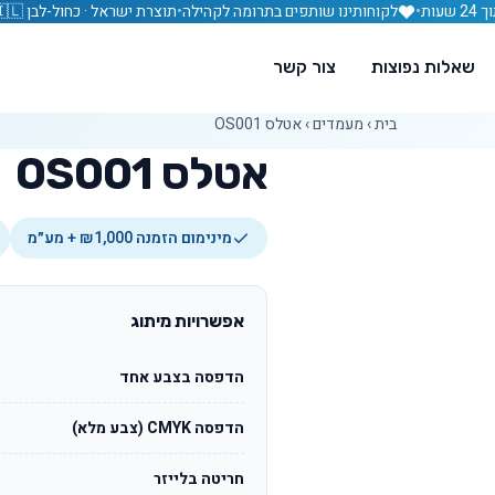
עות
•
לקוחותינו שותפים בתרומה לקהילה
•
תוצרת ישראל · כחול-לבן 🇮🇱
שאלות נפוצות
צור קשר
בית
›
מעמדים
›
אטלס OS001
אטלס OS001
מינימום הזמנה ₪1,000 + מע״מ
אפשרויות מיתוג
הדפסה בצבע אחד
הדפסה CMYK (צבע מלא)
חריטה בלייזר