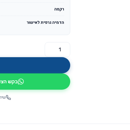
רקמה
הדמיה גרפית לאישור
כמות של אטלס OS001
בקש הצעת
שיחה יש