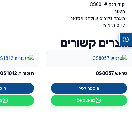
קוד דגם #OS001
תיאור:
מעמד גלובוס שולחני מפואר
26X17 ס מ
מוצרים קשורים
טראש OS8057
תזכורית OS1812
הוספה לסל
הוס
בוואטסאפ
בו