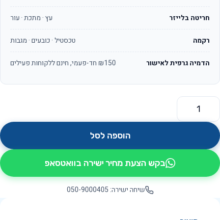
חריטה בלייזר
עץ · מתכת · עור
רקמה
טכסטיל · כובעים · מגבות
הדמיה גרפית לאישור
₪150 חד-פעמי, חינם ללקוחות פעילים
מות של טראש OS8057
הוספה לסל
בקש הצעת מחיר ישירה בוואטסאפ
שיחה ישירה: 050-9000405