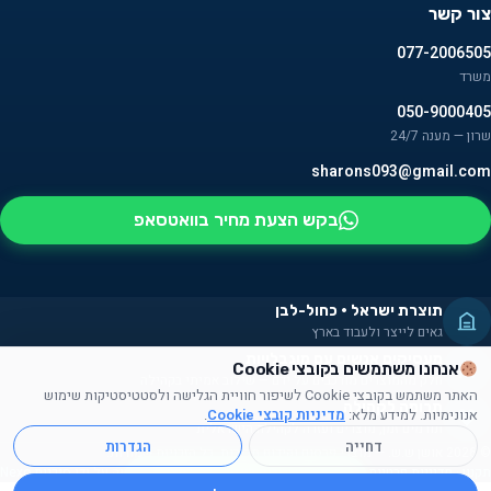
צור קשר
077-2006505
משרד
050-9000405
שרון — מענה 24/7
sharons093@gmail.com
בקש הצעת מחיר בוואטסאפ
תוצרת ישראל · כחול-לבן
גאים לייצר ולעבוד בארץ
מעסיקים אנשים עם מוגבלויות
אנחנו משתמשים בקובצי Cookie
חלק מהמוצרים מורכבים על ידם — שילוב אמיתי בקהילה
האתר משתמש בקובצי Cookie לשיפור חוויית הגלישה ולסטטיסטיקות שימוש
תרומה לקהילה
אנונימיות. למידע מלא:
מדיניות קובצי Cookie
.
תורמים זמן, מוצרים ועזרה לקהילה הישראלית
דחייה
הגדרות
© 2026 אושן ש.ש. — מוצרי פרסום וקידום מכירות. כל הזכויות שמורות.
תקנון
·
מדיניות פרטיות
·
עוגיות
·
נגישות
אתר נבנה על ידי
סוכנות Nexo
אנחנו יכולים לעזור לכם למצוא
את מה שאתם צריכים