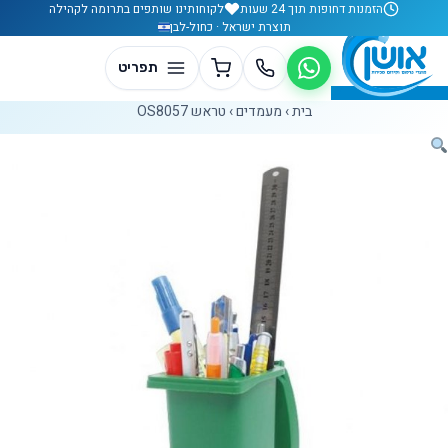
לג לתוכן
הזמנות דחופות תוך 24 שעות
לקוחותינו שותפים בתרומה לקהילה
תוצרת ישראל · כחול-לבן
בית
›
מעמדים
›
טראש OS8057