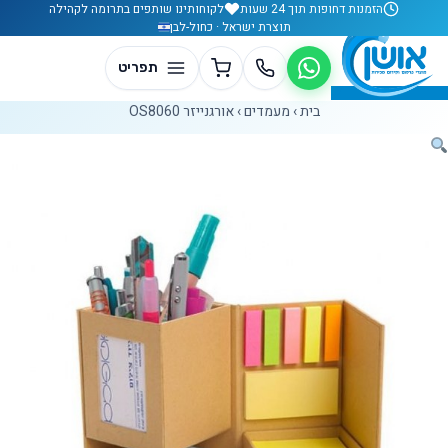
לג לתוכן
הזמנות דחופות תוך 24 שעות
לקוחותינו שותפים בתרומה לקהילה
תוצרת ישראל · כחול-לבן
בית
›
מעמדים
›
אורגנייזר OS8060