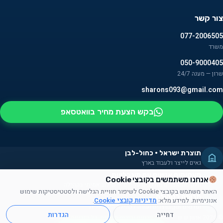
צור קשר
077-2006505
משרד
050-9000405
שרון — מענה 24/7
sharons093@gmail.com
בקש הצעת מחיר בוואטסאפ
תוצרת ישראל · כחול-לבן
גאים לייצר ולעבוד בארץ
מעסיקים אנשים עם מוגבלויות
אנחנו משתמשים בקובצי Cookie
חלק מהמוצרים מורכבים על ידם — שילוב אמיתי בקהילה
האתר משתמש בקובצי Cookie לשיפור חוויית הגלישה ולסטטיסטיקות שימוש
תרומה לקהילה
אנונימיות. למידע מלא:
מדיניות קובצי Cookie
.
תורמים זמן, מוצרים ועזרה לקהילה הישראלית
דחייה
הגדרות
© 2026 אושן ש.ש. — מוצרי פרסום וקידום מכירות. כל הזכויות שמורות.