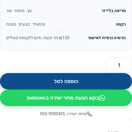
חריטה בלייזר
עץ · מתכת · עור
רקמה
טכסטיל · כובעים · מגבות
הדמיה גרפית לאישור
₪150 חד-פעמי, חינם ללקוחות פעילים
מות של אורגנייזר OS8060
הוספה לסל
בקש הצעת מחיר ישירה בוואטסאפ
שיחה ישירה: 050-9000405