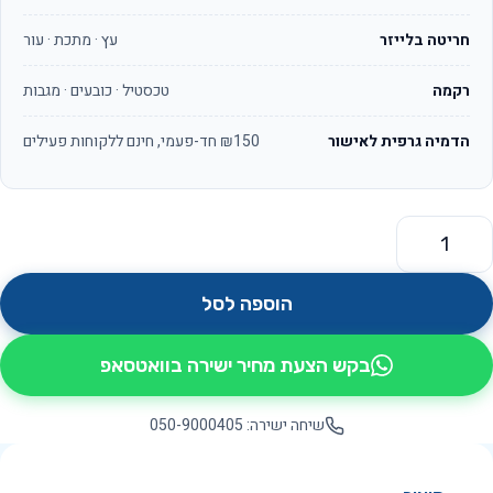
חריטה בלייזר
עץ · מתכת · עור
רקמה
טכסטיל · כובעים · מגבות
הדמיה גרפית לאישור
₪150 חד-פעמי, חינם ללקוחות פעילים
מות של OS101 NATURE
הוספה לסל
בקש הצעת מחיר ישירה בוואטסאפ
שיחה ישירה: 050-9000405