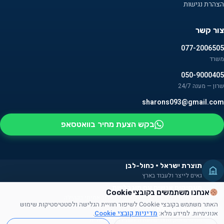
הצהרת נגישות
צור קשר
077-2006505
משרד
050-9000405
שרון — מענה 24/7
sharons093@gmail.com
בקש הצעת מחיר בוואטסאפ
תוצרת ישראל · כחול-לבן
גאים לייצר ולעבוד בארץ
מעסיקים אנשים עם מוגבלויות
אנחנו משתמשים בקובצי Cookie
חלק מהמוצרים מורכבים על ידם — שילוב אמיתי בקהילה
האתר משתמש בקובצי Cookie לשיפור חוויית הגלישה ולסטטיסטיקות שימוש
תרומה לקהילה
אנונימיות. למידע מלא:
מדיניות קובצי Cookie
.
תורמים זמן, מוצרים ועזרה לקהילה הישראלית