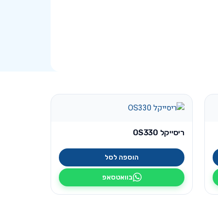
ריסייקל OS330
הוספה לסל
בוואטסאפ