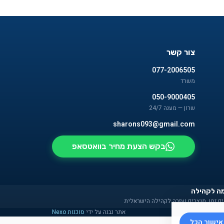
צור קשר
077-2006505
משרד
050-9000405
שרון — מענה 24/7
sharons093@gmail.com
בקש הצעת מחיר בוואטסאפ
ה לקהילה
ם זמן, מוצרים ועזרה לקהילה הישראלית
אתר נבנה על ידי
סוכנות Nexo
אישור הכל