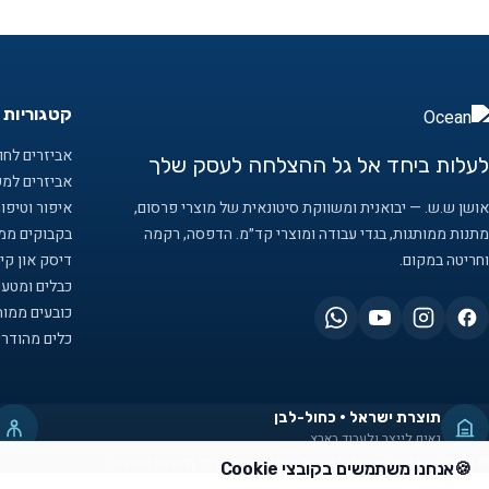
קטגוריות 
אביזרים לחוף
לעלות ביחד אל גל ההצלחה לעסק שלך
אביזרים למ
אושן ש.ש. — יבואנית ומשווקת סיטונאית של מוצרי פרסום,
איפור וטיפו
מתנות ממותגות, בגדי עבודה ומוצרי קד״מ. הדפסה, רקמה
בקבוקים ממו
וחריטה במקום.
דיסק און קיי
כבלים ומטענ
כובעים ממות
כלים מהודרי
תוצרת ישראל · כחול-לבן
גאים לייצר ולעבוד בארץ
© 2026 אושן ש.ש. — מוצרי פרסום וקידום מכירות. כל הזכויות שמורות.
🍪
אנחנו משתמשים בקובצי Cookie