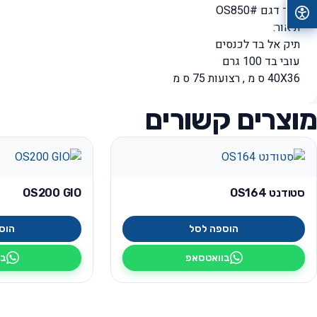
קוד דגם #OS850
תיאור:
תיק אל בד לכנסים
עובי בד 100 גרם
40X36 ס מ , רצועות 75 ס מ
מוצרים קשורים
סטודנט OS164
OS200 GIO
הוספה לסל
הוס
בוואטסאפ
בו