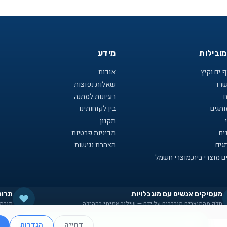
מובילות
מידע
 ים וקיץ
אודות
שרד
שאלות נפוצות
ח
רעיונות למתנה
תגים
בין לקוחותינו
תקנון
ים
מדיניות פרטיות
גים
הצהרת נגישות
ם מוצרי בית,מוצרי חשמל
מעסיקים אנשים עם מוגבלויות
תרומ
חלק מהמוצרים מורכבים על ידם — שילוב אמיתי בקהילה
תורמי
תקנון
·
מדיניות פרטיות
·
עוגיות
·
נגישות
אנחנו יכולים לעזור לכם למצוא את מה שאתם צריכים
דחייה
הגדרות