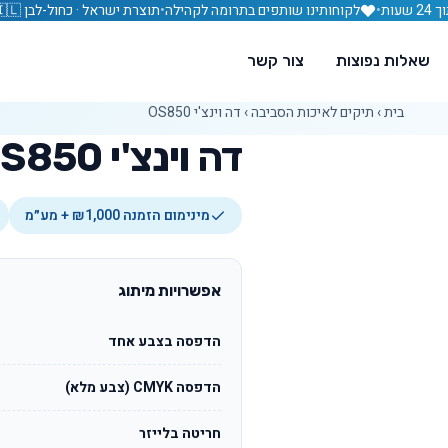
עות
•
לקוחותינו שותפים בתרומה לקהילה
•
תוצרת ישראל · כחול-לבן 🇮🇱
שאלות נפוצות
צור קשר
בית
›
תיקים לאיכות הסביבה
›
דה וינצ'י OS850
דה וינצ'י OS850
מינימום הזמנה ₪1,000 + מע״מ
אפשרויות מיתוג
הדפסה בצבע אחד
הדפסה CMYK (צבע מלא)
חריטה בלייזר