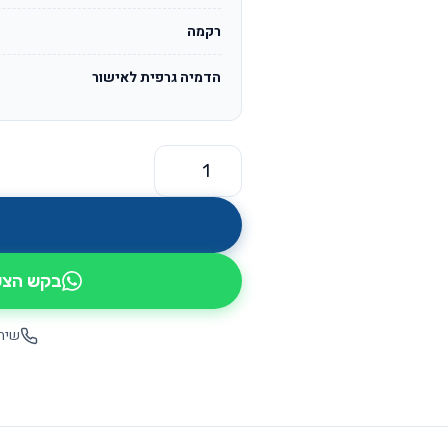
רקמה
הדמיה גרפית לאישור
כמות של דה וינצ'י OS850
בקש הצעת
שיחה יש