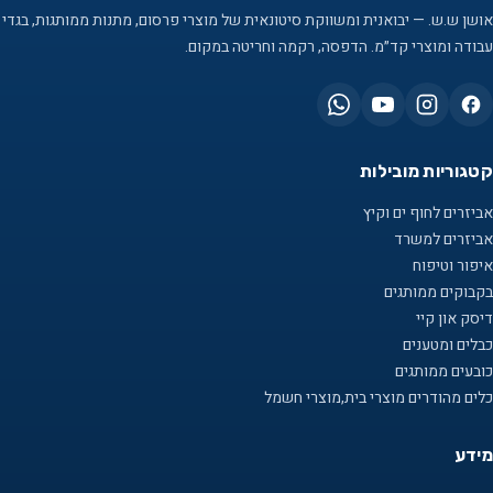
אושן ש.ש. — יבואנית ומשווקת סיטונאית של מוצרי פרסום, מתנות ממותגות, בגדי
עבודה ומוצרי קד״מ. הדפסה, רקמה וחריטה במקום.
קטגוריות מובילות
אביזרים לחוף ים וקיץ
אביזרים למשרד
איפור וטיפוח
בקבוקים ממותגים
דיסק און קיי
כבלים ומטענים
כובעים ממותגים
כלים מהודרים מוצרי בית,מוצרי חשמל
מידע