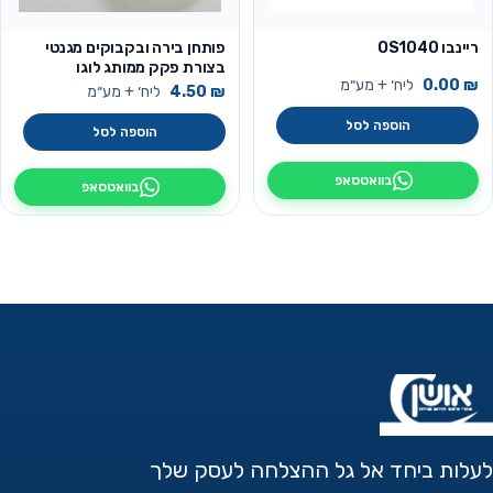
ריינבו OS1040
פותחן בירה ובקבוקים מגנטי
בצורת פקק ממותג לוגו
₪
0.00
ליח׳ + מע״מ
₪
4.50
ליח׳ + מע״מ
הוספה לסל
הוספה לסל
בוואטסאפ
בוואטסאפ
לעלות ביחד אל גל ההצלחה לעסק שלך