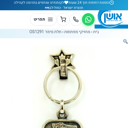
לג לתוכן
הזמנות דחופות תוך 24 שעות
לקוחותינו שותפים בתרומה לקהילה
תוצרת ישראל · כחול-לבן
בית
›
מחזיקי מפתחות
›
תלת מימד OS1291