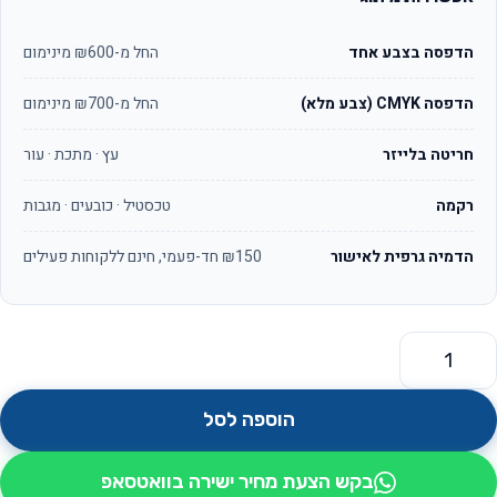
הדפסה בצבע אחד
החל מ-₪600 מינימום
הדפסה CMYK (צבע מלא)
החל מ-₪700 מינימום
חריטה בלייזר
עץ · מתכת · עור
רקמה
טכסטיל · כובעים · מגבות
הדמיה גרפית לאישור
₪150 חד-פעמי, חינם ללקוחות פעילים
מות של תלת מימד OS1291
הוספה לסל
בקש הצעת מחיר ישירה בוואטסאפ