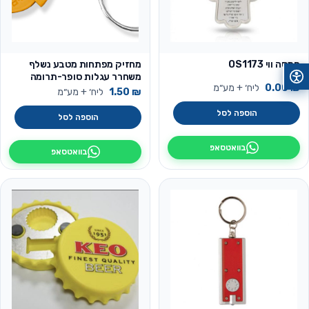
חמסה ווי OS1173
מחזיק מפתחות מטבע נשלף
משחרר עגלות סופר-תרומה
₪
0.00
ליח׳ + מע״מ
לקהילה
₪
1.50
ליח׳ + מע״מ
הוספה לסל
הוספה לסל
בוואטסאפ
בוואטסאפ