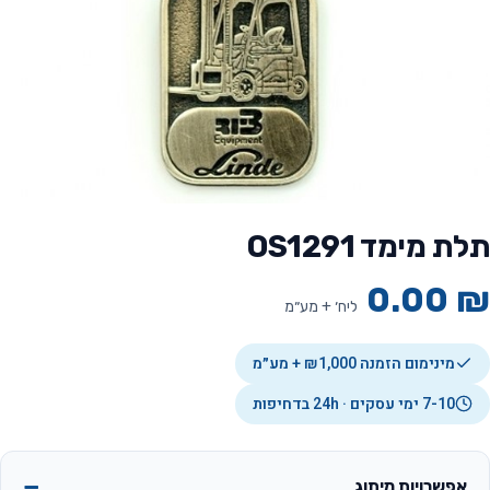
תלת מימד OS1291
0.00
₪
ליח׳ + מע״מ
מינימום הזמנה ₪1,000 + מע״מ
7-10 ימי עסקים · 24h בדחיפות
אפשרויות מיתוג