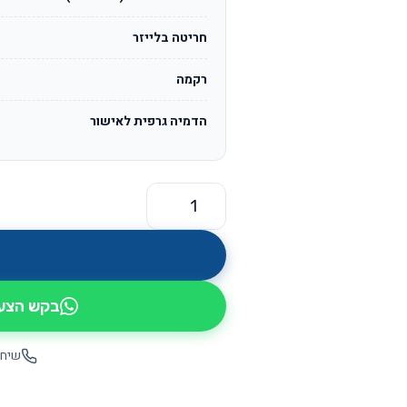
חריטה בלייזר
רקמה
הדמיה גרפית לאישור
כמות של שילובי עור OS1295
בקש הצעת
שיחה ישי