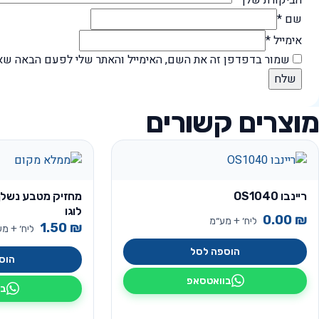
שם
*
אימייל
*
שמור בדפדפן זה את השם, האימייל והאתר שלי לפעם הבאה שאג
מוצרים קשורים
ריינבו OS1040
מחזיק מטבע נשלף
לוגו
0.00
₪
ליח׳ + מע״מ
1.50
₪
ליח׳ + מ
הוספה לסל
הוס
בוואטסאפ
בו