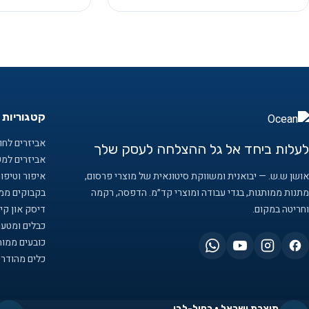
קטגוריות 
אביזרים לחוף
לעלות ביחד אל גל ההצלחה לעסק שלך
אביזרים למ
אושן ש.ש. — יבואנית ומשווקת סיטונאית של מוצרי פרסום,
איפור וטיפו
מתנות ממותגות, בגדי עבודה ומוצרי קד״מ. הדפסה, רקמה
בקבוקים ממו
וחריטה במקום.
דיסק און קיי
כבלים ומטענ
כובעים ממות
כלים מהודרי
תוצרת ישראל · כחול-לבן