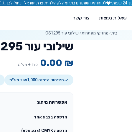
עות
•
לקוחותינו שותפים בתרומה לקהילה
•
תוצרת ישראל · כחול-לבן 🇮🇱
שאלות נפוצות
צור קשר
בית
›
מחזיקי מפתחות
›
שילובי עור OS1295
שילובי עור OS1295
0.00
₪
ליח׳ + מע״מ
מינימום הזמנה ₪1,000 + מע״מ
אפשרויות מיתוג
הדפסה בצבע אחד
הדפסה CMYK (צבע מלא)