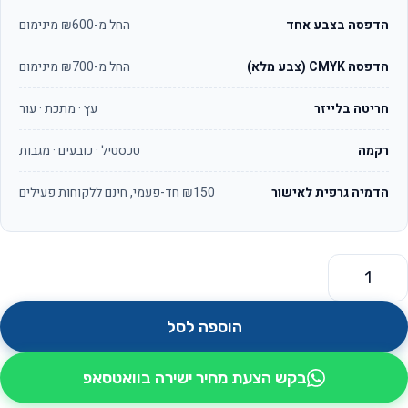
הדפסה בצבע אחד
החל מ-₪600 מינימום
הדפסה CMYK (צבע מלא)
החל מ-₪700 מינימום
חריטה בלייזר
עץ · מתכת · עור
רקמה
טכסטיל · כובעים · מגבות
הדמיה גרפית לאישור
₪150 חד-פעמי, חינם ללקוחות פעילים
מות של רמקול BT משולב עם משטח לטעינה אלחוטי
הוספה לסל
בקש הצעת מחיר ישירה בוואטסאפ