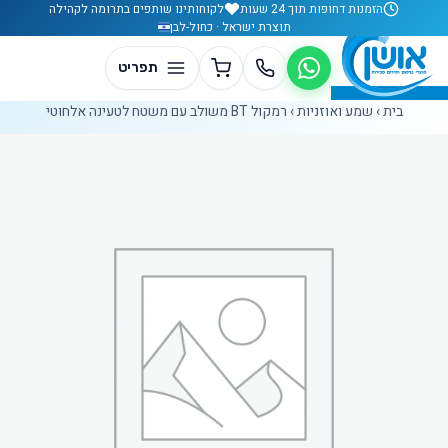
לג לתוכן
הזמנות דחופות תוך 24 שעות
לקוחותינו שותפים בתרומה לקהילה
תוצרת ישראל · כחול-לבן
בית
›
שמע ואוזניות
›
רמקול BT משולב עם משטח לטעינה אלחוטי