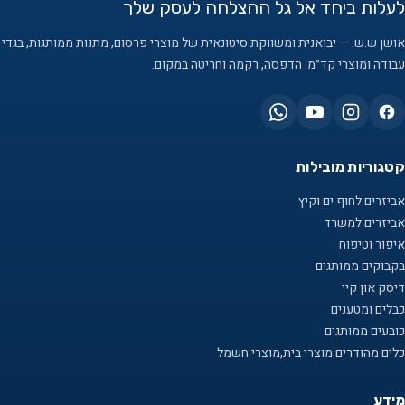
לעלות ביחד אל גל ההצלחה לעסק שלך
אושן ש.ש. — יבואנית ומשווקת סיטונאית של מוצרי פרסום, מתנות ממותגות, בגדי
עבודה ומוצרי קד״מ. הדפסה, רקמה וחריטה במקום.
קטגוריות מובילות
אביזרים לחוף ים וקיץ
אביזרים למשרד
איפור וטיפוח
בקבוקים ממותגים
דיסק און קיי
כבלים ומטענים
כובעים ממותגים
כלים מהודרים מוצרי בית,מוצרי חשמל
מידע