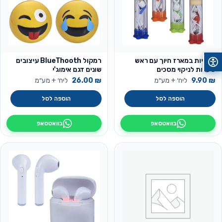
אוזניות במארז חיוך עם ראש
רמקול BlueThooth עיצובים
שערות לניקוי מסכים
שונים דגם אימוג'י
₪
9.90
ליח׳ + מע״מ
₪
26.00
ליח׳ + מע״מ
הוספה לסל
הוספה לסל
בוואטסאפ
בוואטסאפ