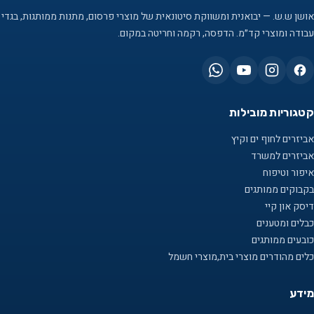
אושן ש.ש. — יבואנית ומשווקת סיטונאית של מוצרי פרסום, מתנות ממותגות, בגדי
עבודה ומוצרי קד״מ. הדפסה, רקמה וחריטה במקום.
קטגוריות מובילות
אביזרים לחוף ים וקיץ
אביזרים למשרד
איפור וטיפוח
בקבוקים ממותגים
דיסק און קיי
כבלים ומטענים
כובעים ממותגים
כלים מהודרים מוצרי בית,מוצרי חשמל
מידע