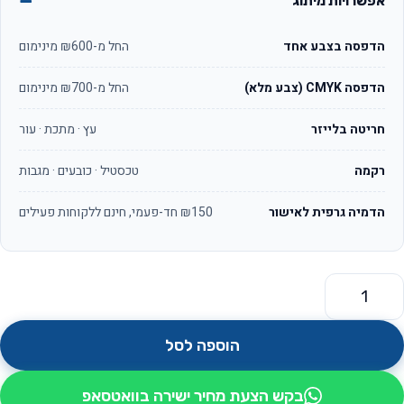
אפשרויות מיתוג
הדפסה בצבע אחד
החל מ-₪600 מינימום
הדפסה CMYK (צבע מלא)
החל מ-₪700 מינימום
חריטה בלייזר
עץ · מתכת · עור
רקמה
טכסטיל · כובעים · מגבות
הדמיה גרפית לאישור
₪150 חד-פעמי, חינם ללקוחות פעילים
מות של רמקול רדיו ושעון מהירות +טעינה אלחוטית
הוספה לסל
בקש הצעת מחיר ישירה בוואטסאפ