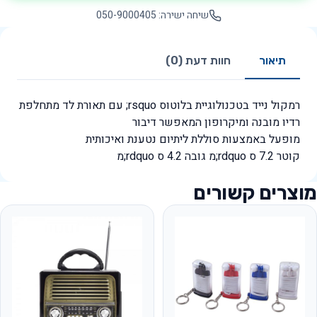
שיחה ישירה: 050-9000405
תיאור
חוות דעת (0)
רמקול נייד בטכנולוגיית בלוטוס rsquo; עם תאורת לד מתחלפת
רדיו מובנה ומיקרופון המאפשר דיבור
מופעל באמצעות סוללת ליתיום נטענת ואיכותית
קוטר 7.2 ס rdquo;מ גובה 4.2 ס rdquo;מ
מוצרים קשורים