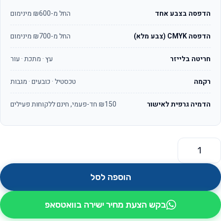
הדפסה בצבע אחד
החל מ-₪600 מינימום
הדפסה CMYK (צבע מלא)
החל מ-₪700 מינימום
חריטה בלייזר
עץ · מתכת · עור
רקמה
טכסטיל · כובעים · מגבות
הדמיה גרפית לאישור
₪150 חד-פעמי, חינם ללקוחות פעילים
מות של רמקול נייד בטכנולוגיית בלוטוס' דגם גרוב
הוספה לסל
בקש הצעת מחיר ישירה בוואטסאפ