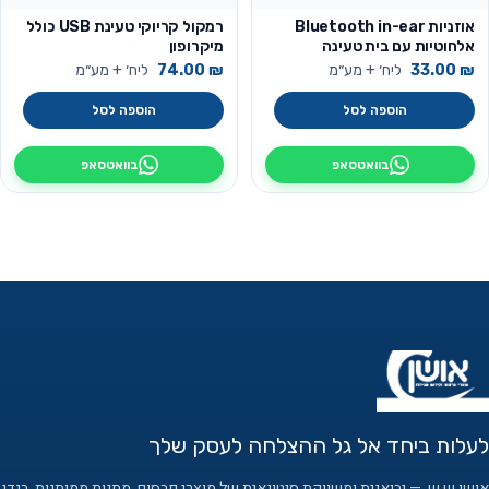
אוזניות Bluetooth in-ear
רמקול קריוקי טעינת USB כולל
אלחוטיות עם בית טעינה
מיקרופון
₪
33.00
ליח׳ + מע״מ
₪
74.00
ליח׳ + מע״מ
הוספה לסל
הוספה לסל
בוואטסאפ
בוואטסאפ
לעלות ביחד אל גל ההצלחה לעסק שלך
אושן ש.ש. — יבואנית ומשווקת סיטונאית של מוצרי פרסום, מתנות ממותגות, בגדי