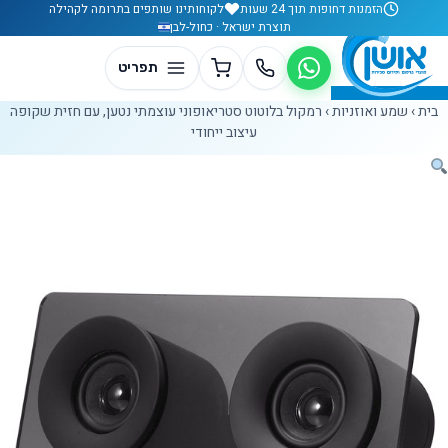
לג לתוכן
הזמנות דחופות תוך 24 שעות
לקוחותינו שותפים בתרומה לקהילה
תוצרת ישראל · כחול-לבן
בית
›
שמע ואוזניות
›
רמקול בלוטוט סטריאופוני עוצמתי נטען, עם חזית שקופה
עיצוב ייחודי