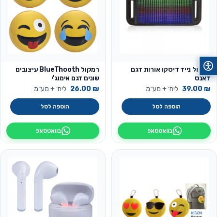
רמקול נייד דיסקו אורות דגם
רמקול BlueThooth עיצובים
דאנס
שונים דגם אימוג'י
₪
39.00
ליח׳ + מע״מ
₪
26.00
ליח׳ + מע״מ
הוספה לסל
הוספה לסל
בוואטסאפ
בוואטסאפ