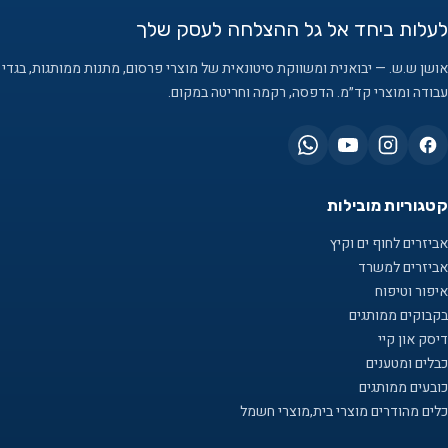
לעלות ביחד אל גל ההצלחה לעסק שלך
אושן ש.ש. — יבואנית ומשווקת סיטונאית של מוצרי פרסום, מתנות ממותגות, בגדי
עבודה ומוצרי קד״מ. הדפסה, רקמה וחריטה במקום.
קטגוריות מובילות
אביזרים לחוף ים וקיץ
אביזרים למשרד
איפור וטיפוח
בקבוקים ממותגים
דיסק און קיי
כבלים ומטענים
כובעים ממותגים
כלים מהודרים מוצרי בית,מוצרי חשמל