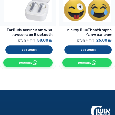
רמקול BlueThooth עיצובים
זוג אזניות אלחוטיות EarBuds
שונים דגם אימוג'י
Bluetooth עם בית טעינה
איכותיות מבית Charge-it
₪
26.00
ליח׳ + מע״מ
₪
58.00
ליח׳ + מע״מ
הוספה לסל
הוספה לסל
בוואטסאפ
בוואטסאפ