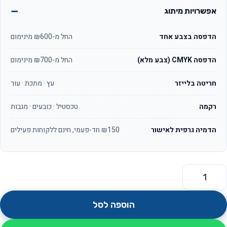
אפשרויות מיתוג
הדפסה בצבע אחד
החל מ-₪600 מינימום
הדפסה CMYK (צבע מלא)
החל מ-₪700 מינימום
חריטה בלייזר
עץ · מתכת · עור
רקמה
טכסטיל · כובעים · מגבות
הדמיה גרפית לאישור
₪150 חד-פעמי, חינם ללקוחות פעילים
מות של רמקול בלוטוטס עם שאקל לתלייה ורגלית נשלפת דגם אמוג'י
הוספה לסל