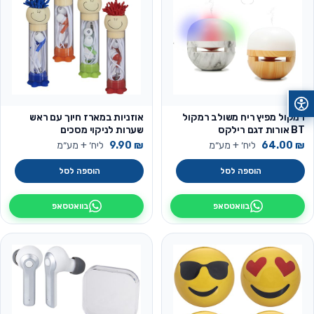
רמקול מפיץ ריח משולב רמקול
אוזניות במארז חיוך עם ראש
BT אורות דגם רילקס
שערות לניקוי מסכים
₪
64.00
ליח׳ + מע״מ
₪
9.90
ליח׳ + מע״מ
הוספה לסל
הוספה לסל
בוואטסאפ
בוואטסאפ