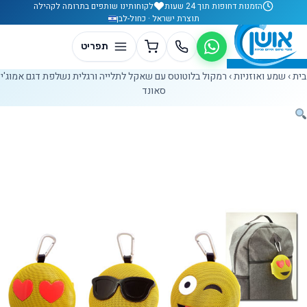
לג לתוכן
הזמנות דחופות תוך 24 שעות
לקוחותינו שותפים בתרומה לקהילה
תוצרת ישראל · כחול-לבן
בית
›
שמע ואוזניות
›
רמקול בלוטוטס עם שאקל לתלייה ורגלית נשלפת דגם אמוג'י
סאונד