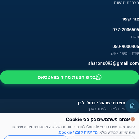
הצהרת נגישות
צור קשר
077-2006505
משרד
050-9000405
שרון — מענה 24/7
sharons093@gmail.com
בקש הצעת מחיר בוואטסאפ
תוצרת ישראל · כחול-לבן
גאים לייצר ולעבוד בארץ
מעסיקים אנשים עם מוגבלויות
אנחנו משתמשים בקובצי Cookie
חלק מהמוצרים מורכבים על ידם — שילוב אמיתי בקהילה
האתר משתמש בקובצי Cookie לשיפור חוויית הגלישה ולסטטיסטיקות שימוש
תרומה לקהילה
אנונימיות. למידע מלא:
מדיניות קובצי Cookie
.
תורמים זמן, מוצרים ועזרה לקהילה הישראלית