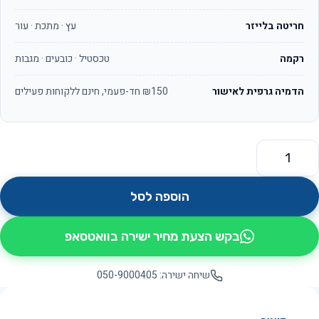
חריטה בלייזר
עץ · מתכת · עור
רקמה
טכסטיל · כובעים · מגבות
הדמיה גרפית לאישור
₪150 חד-פעמי, חינם ללקוחות פעילים
מות של קורן OS560
הוספה לסל
בקש הצעת מחיר ישירה בוואטסאפ
שיחה ישירה: 050-9000405