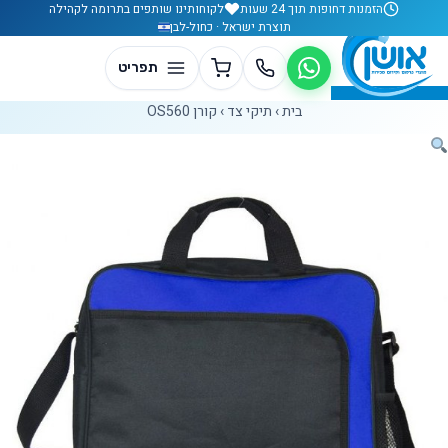
לג לתוכן
הזמנות דחופות תוך 24 שעות
לקוחותינו שותפים בתרומה לקהילה
תוצרת ישראל · כחול-לבן
בית
›
תיקי צד
›
קורן OS560