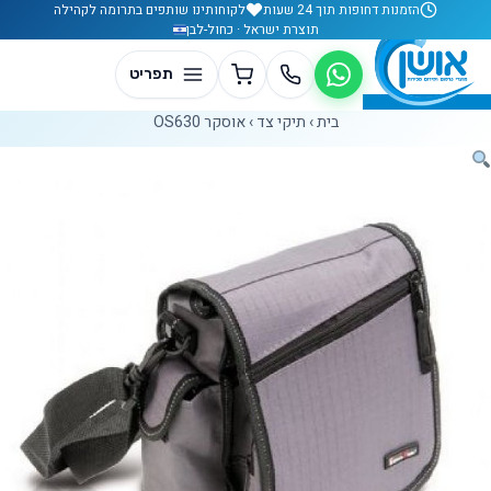
לג לתוכן
הזמנות דחופות תוך 24 שעות
לקוחותינו שותפים בתרומה לקהילה
תוצרת ישראל · כחול-לבן
בית
›
תיקי צד
›
אוסקר OS630