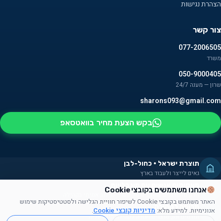
הצהרת נגישות
צור קשר
077-2006505
משרד
050-9000405
שרון — מענה 24/7
sharons093@gmail.com
בקש הצעת מחיר בוואטסאפ
תוצרת ישראל · כחול-לבן
גאים לייצר ולעבוד בארץ
מעסיקים אנשים עם מוגבלויות
אנחנו משתמשים בקובצי Cookie
חלק מהמוצרים מורכבים על ידם — שילוב אמיתי בקהילה
האתר משתמש בקובצי Cookie לשיפור חוויית הגלישה ולסטטיסטיקות שימוש
תרומה לקהילה
אנונימיות. למידע מלא:
מדיניות קובצי Cookie
.
תורמים זמן, מוצרים ועזרה לקהילה הישראלית