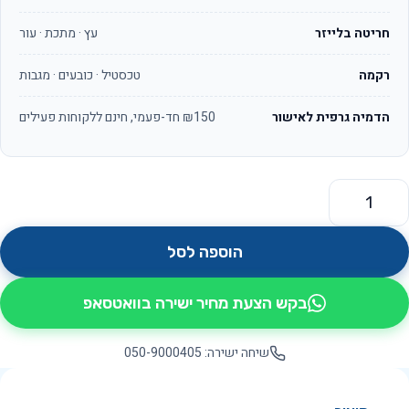
חריטה בלייזר
עץ · מתכת · עור
רקמה
טכסטיל · כובעים · מגבות
הדמיה גרפית לאישור
₪150 חד-פעמי, חינם ללקוחות פעילים
מות של אוסקר OS630
הוספה לסל
בקש הצעת מחיר ישירה בוואטסאפ
שיחה ישירה: 050-9000405