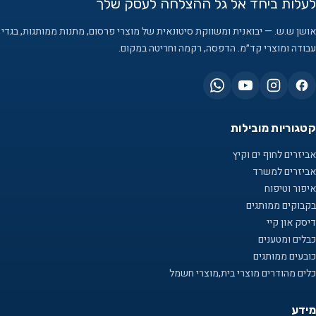
לעלות ביחד אל גל ההצלחה לעסק שלך
אושן ש.ש. — יבואנית ומשווקת סיטונאית של מוצרי פרסום, מתנות ממותגות, בגדי
עבודה ומוצרי קד״מ. הדפסה, רקמה וחריטה במקום.
קטגוריות מובילות
אביזרים לחוף ים וקיץ
אביזרים למשרד
איפור וטיפוח
בקבוקים ממותגים
דיסק און קיי
כבלים ומטענים
כובעים ממותגים
כלים מהודרים מוצרי בית,מוצרי חשמל
מידע