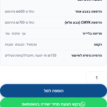
הדפסה בצבע אחד
החל מ-₪600 מינימום
הדפסה CMYK (צבע מלא)
החל מ-₪700 מינימום
חריטה בלייזר
עץ · מתכת · עור
רקמה
טכסטיל · כובעים · מגבות
הדמיה גרפית לאישור
₪150 חד-פעמי, חינם ללקוחות פעילים
מות של צידנית משפחתית היכולה לשמש גם כתיק קניות דגם ברד
הוספה לסל
בקש הצעת מחיר ישירה בוואטסאפ