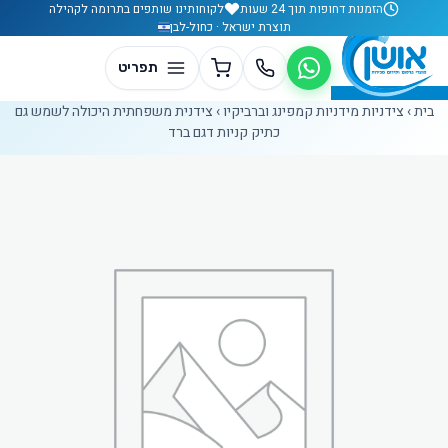
לג לתוכן
הזמנות דחופות תוך 24 שעות
לקוחותינו שותפים בתרומה לקהילה
תוצרת ישראל · כחול-לבן
בית
›
צידניות מידניות קמפינג וברביקיו
›
צידנית משפחתית היכולה לשמש גם
כתיק קניות דגם ברד