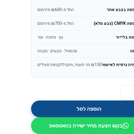
סה בצבע אחד
החל מ-₪600 מינימום
C (צבע מלא)
החל מ-₪700 מינימום
ה בלייזר
עץ · מתכת · עור
ה
טכסטיל · כובעים · מגבות
יה גרפית לאישור
₪150 חד-פעמי, חינם ללקוחות פעילים
ל צידנית מסיבה כולל תיק נשיאה תואם
הוספה לסל
בקש הצעת מחיר ישירה בוואטסאפ