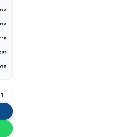
הדפ
הדפסה MYK
חריט
רקמ
הדמ
כמות ש