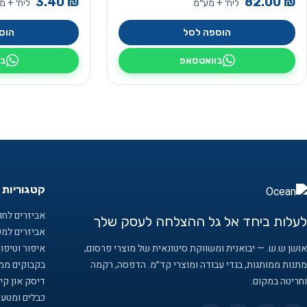
3.40
₪
82.00
₪
ליח׳ + מע״מ
ליח׳ + מ
הוספה לסל
הוס
בוואטסאפ
בו
קטגוריות 
אביזרים לחוף
לעלות ביחד אל גל ההצלחה לעסק שלך
אביזרים למ
אושן ש.ש. — יבואנית ומשווקת סיטונאית של מוצרי פרסום,
איפור וטיפו
מתנות ממותגות, בגדי עבודה ומוצרי קד״מ. הדפסה, רקמה
בקבוקים ממו
וחריטה במקום.
דיסק און קיי
כבלים ומטענ