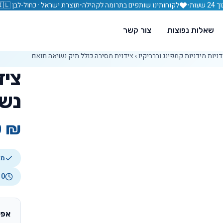
עות
•
לקוחותינו שותפים בתרומה לקהילה
•
תוצרת ישראל · כחול-לבן 🇮🇱
שאלות נפוצות
צור קשר
דניות מידניות קמפינג וברביקיו
›
צידנית מסיבה כולל תיק נשיאה תואם
ציד
נשי
0
₪
מיני
7-10 ימי ע
אפש