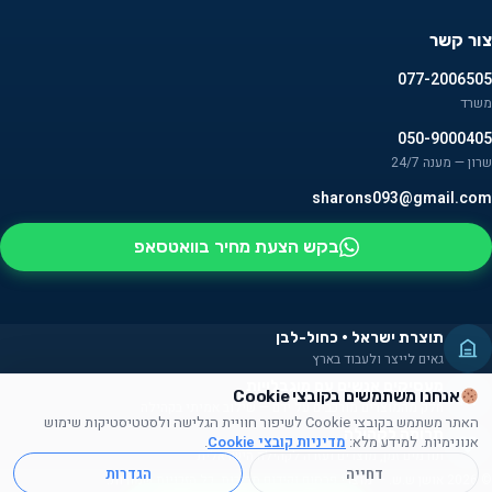
צור קשר
077-2006505
משרד
050-9000405
שרון — מענה 24/7
sharons093@gmail.com
בקש הצעת מחיר בוואטסאפ
תוצרת ישראל · כחול-לבן
גאים לייצר ולעבוד בארץ
מעסיקים אנשים עם מוגבלויות
אנחנו משתמשים בקובצי Cookie
חלק מהמוצרים מורכבים על ידם — שילוב אמיתי בקהילה
האתר משתמש בקובצי Cookie לשיפור חוויית הגלישה ולסטטיסטיקות שימוש
תרומה לקהילה
אנונימיות. למידע מלא:
מדיניות קובצי Cookie
.
תורמים זמן, מוצרים ועזרה לקהילה הישראלית
דחייה
הגדרות
© 2026 אושן ש.ש. — מוצרי פרסום וקידום מכירות. כל הזכויות שמורות.