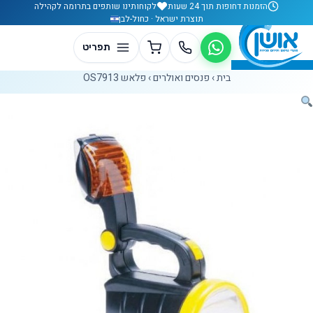
לג לתוכן
הזמנות דחופות תוך 24 שעות
לקוחותינו שותפים בתרומה לקהילה
תוצרת ישראל · כחול-לבן
בית
›
פנסים ואולרים
›
פלאש OS7913