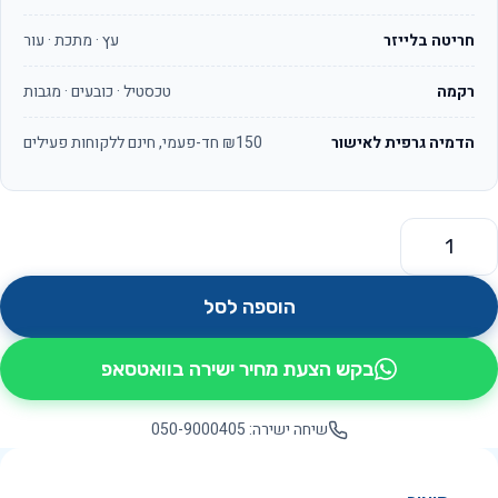
חריטה בלייזר
עץ · מתכת · עור
רקמה
טכסטיל · כובעים · מגבות
הדמיה גרפית לאישור
₪150 חד-פעמי, חינם ללקוחות פעילים
מות של פלאש OS7913
הוספה לסל
בקש הצעת מחיר ישירה בוואטסאפ
שיחה ישירה: 050-9000405