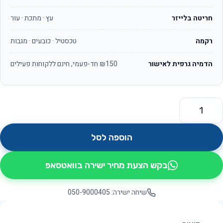
חריטה בלייזר
עץ · מתכת · עור
רקמה
טכסטיל · כובעים · מגבות
הדמיה גרפית לאישור
₪150 חד-פעמי, חינם ללקוחות פעילים
מות של מאסטר OS677
הוספה לסל
בקש הצעת מחיר ישירה בוואטסאפ
שיחה ישירה: 050-9000405