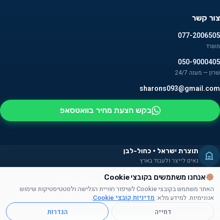
צור קשר
077-2006505
משרד
050-9000405
שרון — מענה 24/7
sharons093@gmail.com
בקש הצעת מחיר בוואטסאפ
תוצרת ישראל · כחול-לבן
גאים לייצר ולעבוד בארץ
מעסיקים אנשים עם מוגבלויות
אנחנו משתמשים בקובצי Cookie
חלק מהמוצרים מורכבים על ידם — שילוב אמיתי בקהילה
האתר משתמש בקובצי Cookie לשיפור חוויית הגלישה ולסטטיסטיקות שימוש
תרומה לקהילה
אנונימיות. למידע מלא:
מדיניות קובצי Cookie
.
תורמים זמן, מוצרים ועזרה לקהילה הישראלית
דחייה
הגדרות
© 2026 אושן ש.ש. — מוצרי פרסום וקידום מכירות. כל הזכויות שמורות.