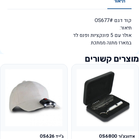
תיאור
קוד דגם #OS677
תיאור:
אולר עם 5 פונקציות ופנס לד
במארז מתנה ממתכת
מוצרים קשורים
אדוונצ'ור OS6800
ג'ייד OS626