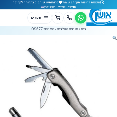
לג לתוכן
הזמנות דחופות תוך 24 שעות
לקוחותינו שותפים בתרומה לקהילה
תוצרת ישראל · כחול-לבן
בית
›
פנסים ואולרים
›
מאסטר OS677