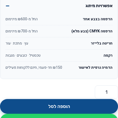
אפשרויות מיתוג
הדפסה בצבע אחד
החל מ-₪600 מינימום
הדפסה CMYK (צבע מלא)
החל מ-₪700 מינימום
חריטה בלייזר
עץ · מתכת · עור
רקמה
טכסטיל · כובעים · מגבות
הדמיה גרפית לאישור
₪150 חד-פעמי, חינם ללקוחות פעילים
מות של פותחן יין נשלף ומתקפל דגם פותחן יין נשלף
הוספה לסל