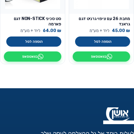
מחבת 26 עם ציפוי גרניט דגם
סט סכיני NON-STICK דגם
גראנד
פארמה
₪
45.00
ליח׳ + מע״מ
₪
64.00
ליח׳ + מע״מ
הוספה לסל
הוספה לסל
בוואטסאפ
בוואטסאפ
לעלות ביחד אל גל ההצלחה לעסק שלך