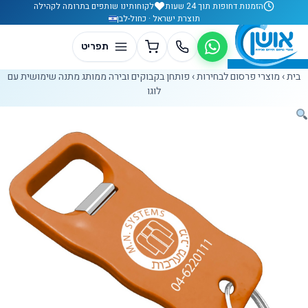
לג לתוכן
הזמנות דחופות תוך 24 שעות
לקוחותינו שותפים בתרומה לקהילה
תוצרת ישראל · כחול-לבן
בית
›
מוצרי פרסום לבחירות
›
פותחן בקבוקים ובירה ממותג מתנה שימושית עם
לוגו