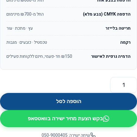
הדפסה בצבע אחד
החל מ-₪600 מינימום
הדפסה CMYK (צבע מלא)
החל מ-₪700 מינימום
חריטה בלייזר
עץ · מתכת · עור
רקמה
טכסטיל · כובעים · מגבות
הדמיה גרפית לאישור
₪150 חד-פעמי, חינם ללקוחות פעילים
מות של פותחן בקבוקים ובירה ממותג מתנה שימושית עם לוגו
הוספה לסל
בקש הצעת מחיר ישירה בוואטסאפ
שיחה ישירה: 050-9000405