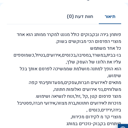
תיאור
חוות דעת (0)
פותחן בירה ובקבוקים כולל מגנט למקרר ממותג הוא אחד
מוצרי הפרסום הכי מבוקשים בשוק.
כל אחד משתמש
בו-בבית,במשרד,במסיבה,בכנסים,אירועים,בטיול,כשמוספים
עליו את הלוגו של העסק שלך,
הוא הופך למתנה מושלמת שממשיכה לפרסם אותך בכל
שימוש,
מתאים לאירועים חברות,עסקים,מסעדותףבתי קפה
משלוחים,גני אירועים ואלומות חתונה,
מוצר פרסום קטן ,קל ,זול,ונוח לנשיאה ושימוש.
מזכרות לאירועים חתונות,ברת מצווה,אירועי חברה,פסטיבל
בירה,ירידים,כנסים ,
מוצרי קד מ לקידום מכירות,
פותחים בקבוק-נזכרים במותג