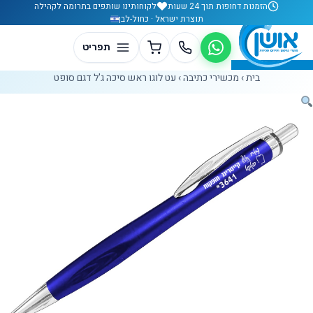
לג לתוכן
הזמנות דחופות תוך 24 שעות
לקוחותינו שותפים בתרומה לקהילה
תוצרת ישראל · כחול-לבן
בית
›
מכשירי כתיבה
›
עט לוגו ראש סיכה ג'ל דגם סופט