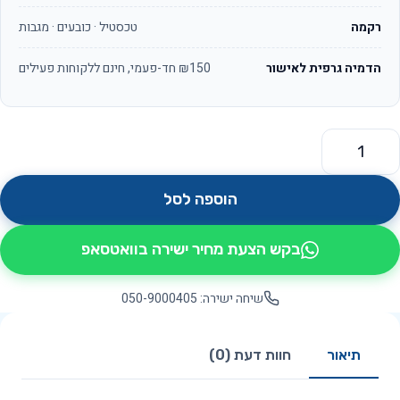
רקמה
טכסטיל · כובעים · מגבות
הדמיה גרפית לאישור
₪150 חד-פעמי, חינם ללקוחות פעילים
מות של עט לוגו ראש סיכה ג'ל דגם סופט
הוספה לסל
בקש הצעת מחיר ישירה בוואטסאפ
שיחה ישירה: 050-9000405
תיאור
חוות דעת (0)