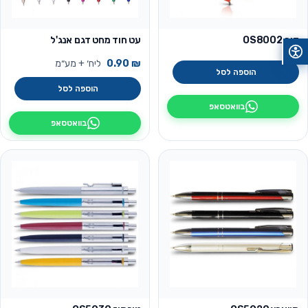
דוב OS8002
עט חוד מחט דגם אנג'ל
₪
0.90
ליח׳ + מע״מ
הוספה לסל
הוספה לסל
בוואטסאפ
בוואטסאפ