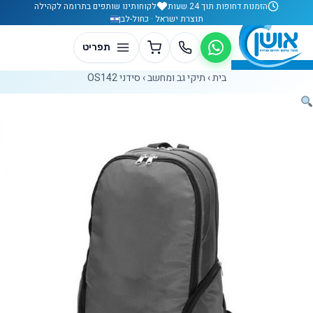
לג לתוכן
הזמנות דחופות תוך 24 שעות
לקוחותינו שותפים בתרומה לקהילה
תוצרת ישראל · כחול-לבן
בית
›
תיקי גב ומחשב
›
סידני OS142