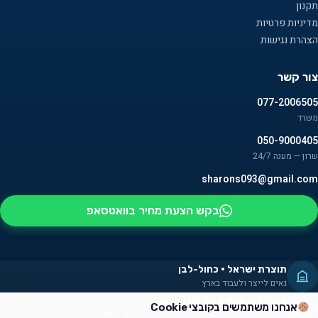
תקנון
מדיניות פרטיות
הצהרת נגישות
צור קשר
077-2006505
משרד
050-9000405
שרון — מענה 24/7
sharons093@gmail.com
בקש הצעת מחיר בוואטסאפ
תוצרת ישראל · כחול-לבן
גאים לייצר ולעבוד בארץ
מעסיקים אנשים עם מוגבלויות
אנחנו משתמשים בקובצי Cookie
חלק מהמוצרים מורכבים על ידם — שילוב אמיתי בקהילה