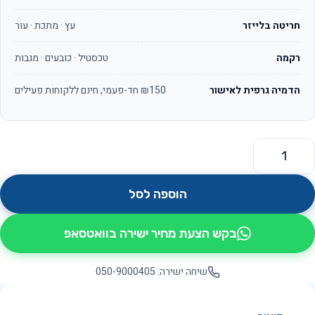
חריטה בלייזר
עץ · מתכת · עור
רקמה
טכסטיל · כובעים · מגבות
הדמיה גרפית לאישור
₪150 חד-פעמי, חינם ללקוחות פעילים
מות של סידני OS142
הוספה לסל
בקש הצעת מחיר ישירה בוואטסאפ
שיחה ישירה: 050-9000405