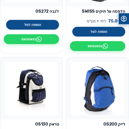
הדפסה על תיקים SWISS
ז'נבה OS272
₪
75.00
ליח׳ + מע״מ
הוספה לסל
הוספה לסל
בוואטסאפ
בוואטסאפ
לייק OS200
טראק OS130