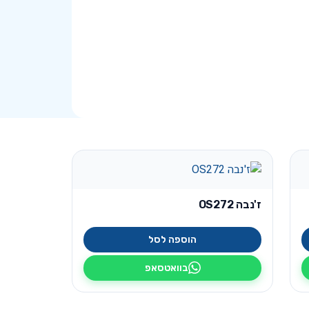
ז'נבה OS272
הוספה לסל
בוואטסאפ