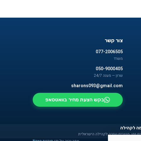
צור קשר
077-2006505
משרד
050-9000405
שרון — מענה 24/7
sharons093@gmail.com
בקש הצעת מחיר בוואטסאפ
ה לקהילה
ם זמן, מוצרים ועזרה לקהילה הישראלית
אתר נבנה על ידי
סוכנות Nexo