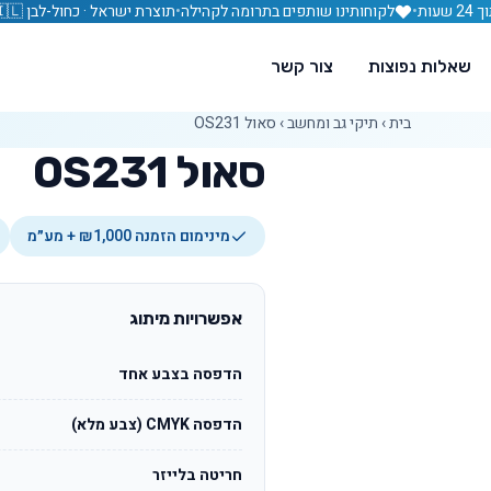
עות
•
לקוחותינו שותפים בתרומה לקהילה
•
תוצרת ישראל · כחול-לבן 🇮🇱
שאלות נפוצות
צור קשר
בית
›
תיקי גב ומחשב
›
סאול OS231
סאול OS231
מינימום הזמנה ₪1,000 + מע״מ
אפשרויות מיתוג
הדפסה בצבע אחד
הדפסה CMYK (צבע מלא)
חריטה בלייזר