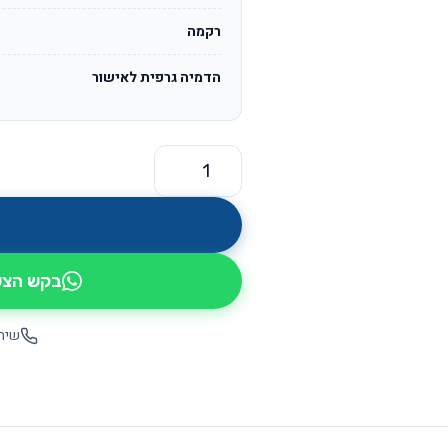
רקמה
הדמיה גרפית לאישור
כמות של סאול OS231
בקש הצעת
שיחה יש