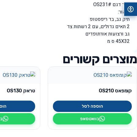
קוד דגם #OS231
תיאור:
תיק גב, בד ריפסטופ
2 תאים גדולים, עם 2 רשתות צד
גב ורצועות אורתופדים
45X32 ס מ
מוצרים קשורים
קומפאס OS210
טראק OS130
הוספה לסל
הוס
בוואטסאפ
בו