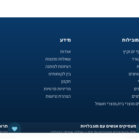
מובילות
מידע
 ים וקיץ
אודות
שרד
שאלות נפוצות
ח
רעיונות למתנה
תגים
בין לקוחותינו
תקנון
ים
מדיניות פרטיות
גים
הצהרת נגישות
ם מוצרי בית,מוצרי חשמל
מעסיקים אנשים עם מוגבלויות
תרומ
חלק מהמוצרים מורכבים על ידם — שילוב אמיתי בקהילה
תורמי
תקנון
·
מדיניות פרטיות
·
עוגיות
·
נגישות