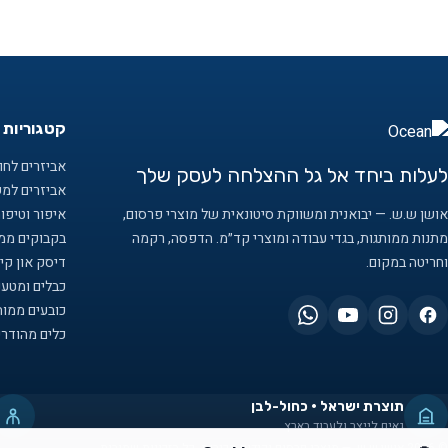
קטגוריות 
אביזרים לחוף
לעלות ביחד אל גל ההצלחה לעסק שלך
אביזרים למ
אושן ש.ש. — יבואנית ומשווקת סיטונאית של מוצרי פרסום,
איפור וטיפו
מתנות ממותגות, בגדי עבודה ומוצרי קד״מ. הדפסה, רקמה
בקבוקים ממו
וחריטה במקום.
דיסק און קיי
כבלים ומטענ
כובעים ממות
כלים מהודרי
תוצרת ישראל · כחול-לבן
גאים לייצר ולעבוד בארץ
© 2026 אושן ש.ש. — מוצרי פרסום וקידום מכירות. כל הזכויות שמורות.