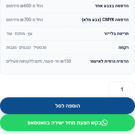
הדפסה בצבע אחד
החל מ-₪600 מינימום
הדפסה CMYK (צבע מלא)
החל מ-₪700 מינימום
חריטה בלייזר
עץ · מתכת · עור
רקמה
טכסטיל · כובעים · מגבות
הדמיה גרפית לאישור
₪150 חד-פעמי, חינם ללקוחות פעילים
מות של סט סכינים 6 חלקים דגם פרונטו
הוספה לסל
בקש הצעת מחיר ישירה בוואטסאפ