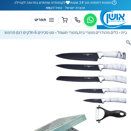
לג לתוכן
הזמנות דחופות תוך 24 שעות
לקוחותינו שותפים בתרומה לקהילה
תוצרת ישראל · כחול-לבן
בית
›
כלים מהודרים מוצרי בית,מוצרי חשמל
›
סט סכינים 6 חלקים דגם פרונטו