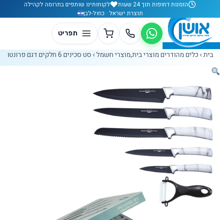
לג לתוכן
הזמנות דחופות תוך 24 שעות
לקוחותינו שותפים בתרומה לקהילה
תוצרת ישראל · כחול-לבן
בית
›
כלים מהודרים מוצרי בית,מוצרי חשמל
›
סט סכינים 6 חלקים דגם פרונטו