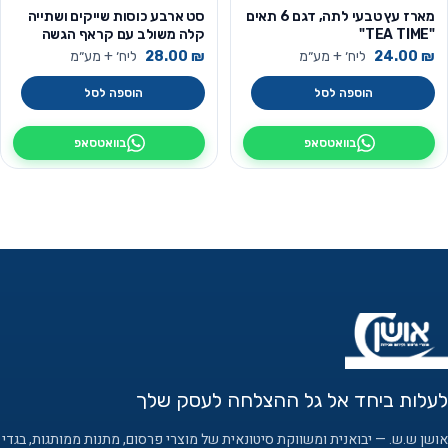
מארז עץ טבעי לתה, דגם 6 תאים
סט ארבע כוסות שייקים ושתייה
"TEA TIME"
קלה משולב עם קראף הגשה
₪
24.00
ליח׳ + מע״מ
₪
28.00
ליח׳ + מע״מ
הוספה לסל
הוספה לסל
בוואטסאפ
בוואטסאפ
לעלות ביחד אל גל ההצלחה לעסק שלך
אושן ש.ש. — יבואנית ומשווקת סיטונאית של מוצרי פרסום, מתנות ממותגות, בגדי