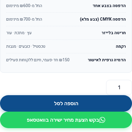
הדפסה בצבע אחד
החל מ-₪600 מינימום
הדפסה CMYK (צבע מלא)
החל מ-₪700 מינימום
חריטה בלייזר
עץ · מתכת · עור
רקמה
טכסטיל · כובעים · מגבות
הדמיה גרפית לאישור
₪150 חד-פעמי, חינם ללקוחות פעילים
מות של סט סכינים 6 חלקים דגם פרונטו
הוספה לסל
בקש הצעת מחיר ישירה בוואטסאפ