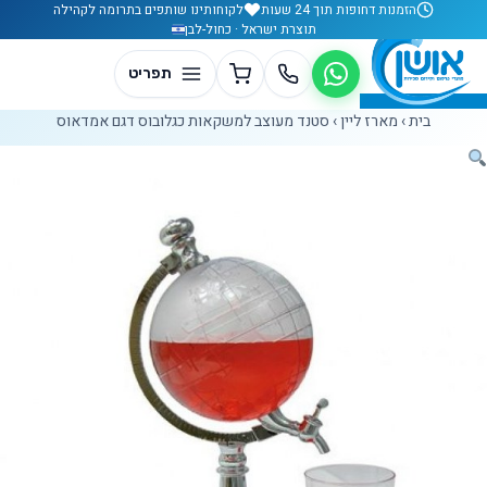
לג לתוכן
הזמנות דחופות תוך 24 שעות
לקוחותינו שותפים בתרומה לקהילה
תוצרת ישראל · כחול-לבן
בית
›
מארז ליין
›
סטנד מעוצב למשקאות כגלובוס דגם אמדאוס