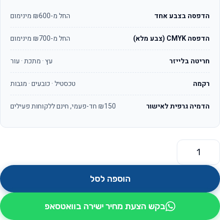
הדפסה בצבע אחד
החל מ-₪600 מינימום
הדפסה CMYK (צבע מלא)
החל מ-₪700 מינימום
חריטה בלייזר
עץ · מתכת · עור
רקמה
טכסטיל · כובעים · מגבות
הדמיה גרפית לאישור
₪150 חד-פעמי, חינם ללקוחות פעילים
מות של סטנד מעוצב למשקאות כגלובוס דגם אמדאוס
הוספה לסל
בקש הצעת מחיר ישירה בוואטסאפ