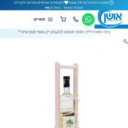
לג לתוכן
הזמנות דחופות תוך 24 שעות
לקוחותינו שותפים בתרומה לקהילה
תוצרת ישראל · כחול-לבן
בית
›
מארז ליין
›
סטנד מעוצב לבקבוק יין, עשוי מעץ שיכר*