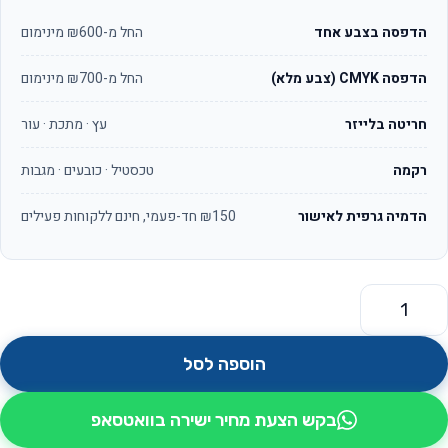
הדפסה בצבע אחד
החל מ-₪600 מינימום
הדפסה CMYK (צבע מלא)
החל מ-₪700 מינימום
חריטה בלייזר
עץ · מתכת · עור
רקמה
טכסטיל · כובעים · מגבות
הדמיה גרפית לאישור
₪150 חד-פעמי, חינם ללקוחות פעילים
מות של סטנד מעוצב לבקבוק יין, עשוי מעץ שיכר*
הוספה לסל
בקש הצעת מחיר ישירה בוואטסאפ