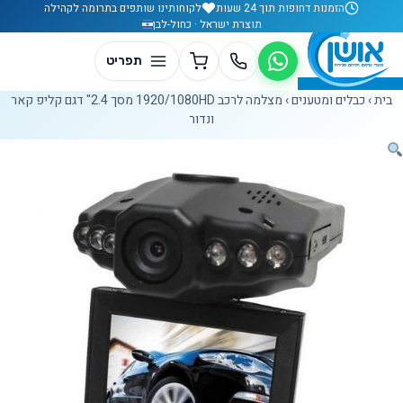
לג לתוכן
הזמנות דחופות תוך 24 שעות
לקוחותינו שותפים בתרומה לקהילה
תוצרת ישראל · כחול-לבן
בית
›
כבלים ומטענים
›
מצלמה לרכב 1920/1080HD מסך 2.4" דגם קליפ קאר
ונדור