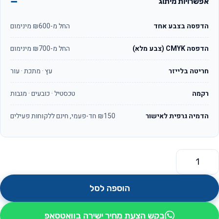
אפשרויות מיתוג
הדפסה בצבע אחד
החל מ-₪600 מינימום
הדפסה CMYK (צבע מלא)
החל מ-₪700 מינימום
חריטה בלייזר
עץ · מתכת · עור
רקמה
טכסטיל · כובעים · מגבות
הדמיה גרפית לאישור
₪150 חד-פעמי, חינם ללקוחות פעילים
מות של מצלמה לרכב 1920/1080HD מסך 2.4" דגם קליפ קאר ונדור
הוספה לסל
בקש הצעת מחיר ישירה בוואטסאפ