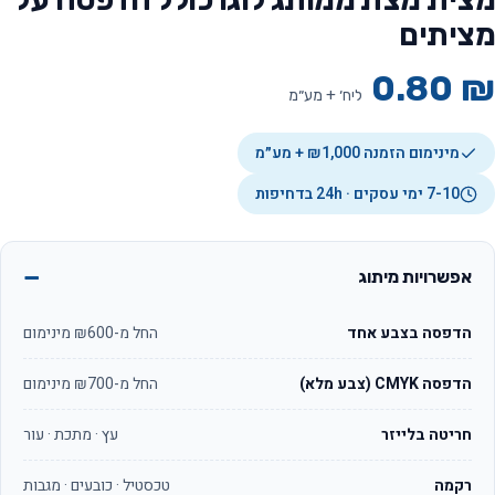
מציתים
0.80
₪
ליח׳ + מע״מ
מינימום הזמנה ₪1,000 + מע״מ
7-10 ימי עסקים · 24h בדחיפות
אפשרויות מיתוג
הדפסה בצבע אחד
החל מ-₪600 מינימום
הדפסה CMYK (צבע מלא)
החל מ-₪700 מינימום
חריטה בלייזר
עץ · מתכת · עור
רקמה
טכסטיל · כובעים · מגבות