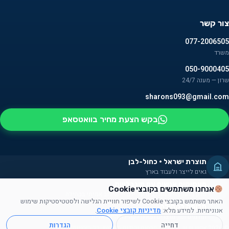
צור קשר
077-2006505
משרד
050-9000405
שרון — מענה 24/7
sharons093@gmail.com
בקש הצעת מחיר בוואטסאפ
תוצרת ישראל · כחול-לבן
גאים לייצר ולעבוד בארץ
מעסיקים אנשים עם מוגבלויות
אנחנו משתמשים בקובצי Cookie
חלק מהמוצרים מורכבים על ידם — שילוב אמיתי בקהילה
האתר משתמש בקובצי Cookie לשיפור חוויית הגלישה ולסטטיסטיקות שימוש
תרומה לקהילה
אנונימיות. למידע מלא:
מדיניות קובצי Cookie
.
תורמים זמן, מוצרים ועזרה לקהילה הישראלית
דחייה
הגדרות
© 2026 אושן ש.ש. — מוצרי פרסום וקידום מכירות. כל הזכויות שמורות.