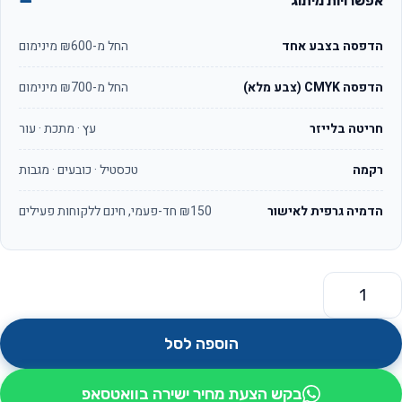
אפשרויות מיתוג
הדפסה בצבע אחד
החל מ-₪600 מינימום
הדפסה CMYK (צבע מלא)
החל מ-₪700 מינימום
חריטה בלייזר
עץ · מתכת · עור
רקמה
טכסטיל · כובעים · מגבות
הדמיה גרפית לאישור
₪150 חד-פעמי, חינם ללקוחות פעילים
מות של מעמד אוניברסלי שולחני לטעינה אלחוטית דגם ברק
הוספה לסל
בקש הצעת מחיר ישירה בוואטסאפ