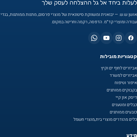
לעלות ביחד אל גל ההצלחה לעסק שלך
אושן ש.ש. — יבואנית ומשווקת סיטונאית של מוצרי פרסום, מתנות ממותגות, בגדי
עבודה ומוצרי קד״מ. הדפסה, רקמה וחריטה במקום.
קטגוריות מובילות
אביזרים לחוף ים וקיץ
אביזרים למשרד
איפור וטיפוח
בקבוקים ממותגים
דיסק און קיי
כבלים ומטענים
כובעים ממותגים
כלים מהודרים מוצרי בית,מוצרי חשמל
מידע