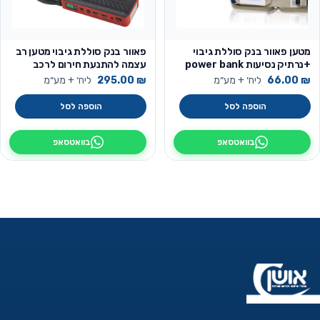
מטען פאוור בנק סוללת גיבוי
פאוור בנק סוללת גיבוי מטען רב
+נרתיק נסיעות power bank
עצמה להתנעת חירום לרכב
4000mah מובנה
ולמגוון מכשירים ניידים
₪
66.00
ליח׳ + מע״מ
₪
295.00
ליח׳ + מע״מ
הוספה לסל
הוספה לסל
בוואטסאפ
בוואטסאפ