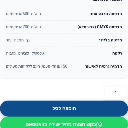
הדפסה בצבע אחד
החל מ-₪600 מינימום
הדפסה CMYK (צבע מלא)
החל מ-₪700 מינימום
חריטה בלייזר
עץ · מתכת · עור
רקמה
טכסטיל · כובעים · מגבות
הדמיה גרפית לאישור
₪150 חד-פעמי, חינם ללקוחות פעילים
מות של מסגרת פלסטיק ללוחית רישוי אמריקאי לרכב ממותג לוגו
הוספה לסל
בקש הצעת מחיר ישירה בוואטסאפ