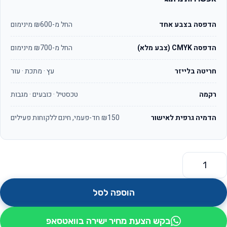
הדפסה בצבע אחד
החל מ-₪600 מינימום
הדפסה CMYK (צבע מלא)
החל מ-₪700 מינימום
חריטה בלייזר
עץ · מתכת · עור
רקמה
טכסטיל · כובעים · מגבות
הדמיה גרפית לאישור
₪150 חד-פעמי, חינם ללקוחות פעילים
מות של מסגרת מספר ללוחית רישוי לרכב כולל לוגו אותיות ניקל מובל
הוספה לסל
בקש הצעת מחיר ישירה בוואטסאפ