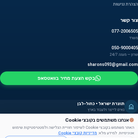
הצהרת נגישות
צור קשר
077-2006505
משרד
050-9000405
שרון — מענה 24/7
sharons093@gmail.com
בקש הצעת מחיר בוואטסאפ
תוצרת ישראל · כחול-לבן
גאים לייצר ולעבוד בארץ
מעסיקים אנשים עם מוגבלויות
אנחנו משתמשים בקובצי Cookie
חלק מהמוצרים מורכבים על ידם — שילוב אמיתי בקהילה
האתר משתמש בקובצי Cookie לשיפור חוויית הגלישה ולסטטיסטיקות שימוש
תרומה לקהילה
אנונימיות. למידע מלא:
מדיניות קובצי Cookie
.
תורמים זמן, מוצרים ועזרה לקהילה הישראלית