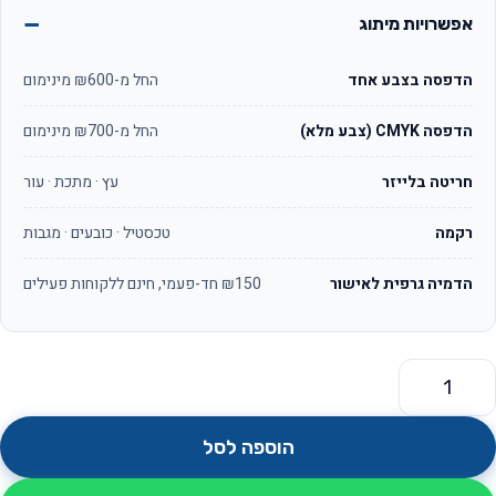
אפשרויות מיתוג
הדפסה בצבע אחד
החל מ-₪600 מינימום
הדפסה CMYK (צבע מלא)
החל מ-₪700 מינימום
חריטה בלייזר
עץ · מתכת · עור
רקמה
טכסטיל · כובעים · מגבות
הדמיה גרפית לאישור
₪150 חד-פעמי, חינם ללקוחות פעילים
מות של מסגרת ללוחית רישוי לרכב עם לוגו אותיות וטלפון מובלט תלת
הוספה לסל