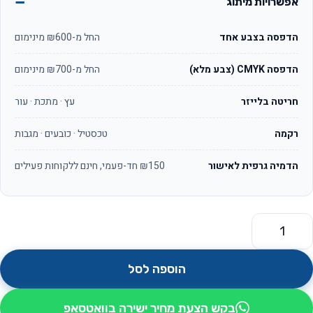
אפשרויות מיתוג
הדפסה בצבע אחד
החל מ-₪600 מינימום
הדפסה CMYK (צבע מלא)
החל מ-₪700 מינימום
חריטה בלייזר
עץ · מתכת · עור
רקמה
טכסטיל · כובעים · מגבות
הדמיה גרפית לאישור
₪150 חד-פעמי, חינם ללקוחות פעילים
מות של מטקות משחקי לוח דמקה שש-בש ושחמט דגם סקווש
הוספה לסל
בקש הצעת מחיר ישירה בוואטסאפ