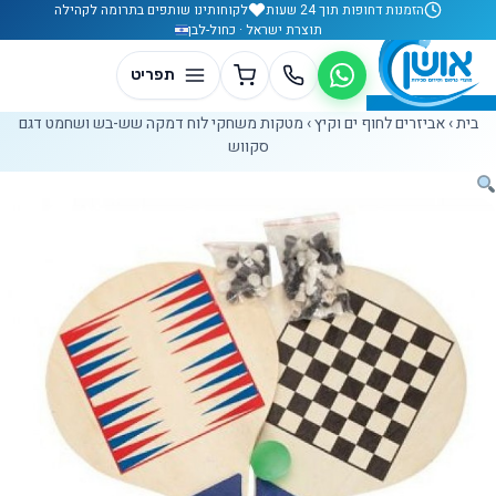
לג לתוכן
הזמנות דחופות תוך 24 שעות
לקוחותינו שותפים בתרומה לקהילה
תוצרת ישראל · כחול-לבן
בית
›
אביזרים לחוף ים וקיץ
›
מטקות משחקי לוח דמקה שש-בש ושחמט דגם
סקווש