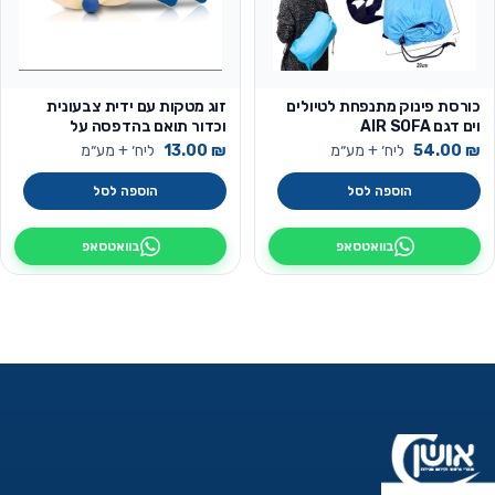
כורסת פינוק מתנפחת לטיולים
זוג מטקות עם ידית צבעונית
וים דגם AIR SOFA
וכדור תואם בהדפסה על
המטקות
₪
54.00
ליח׳ + מע״מ
₪
13.00
ליח׳ + מע״מ
הוספה לסל
הוספה לסל
בוואטסאפ
בוואטסאפ