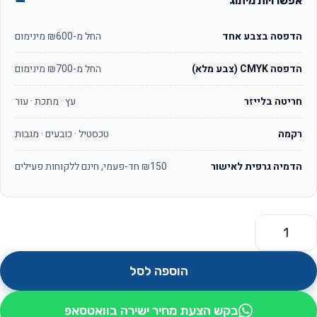
אפשרויות מיתוג
הדפסה בצבע אחד
החל מ-₪600 מינימום
הדפסה CMYK (צבע מלא)
החל מ-₪700 מינימום
חריטה בלייזר
עץ · מתכת · עור
רקמה
טכסטיל · כובעים · מגבות
הדמיה גרפית לאישור
₪150 חד-פעמי, חינם ללקוחות פעילים
מות של מחצלת חוף יחודית דוחה חול ואבק דגם איקון
הוספה לסל
בקש הצעת מחיר ישירה בוואטסאפ