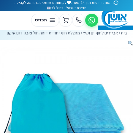
לג לתוכן
הזמנות דחופות תוך 24 שעות
לקוחותינו שותפים בתרומה לקהילה
תוצרת ישראל · כחול-לבן
בית
›
אביזרים לחוף ים וקיץ
›
מחצלת חוף יחודית דוחה חול ואבק דגם איקון