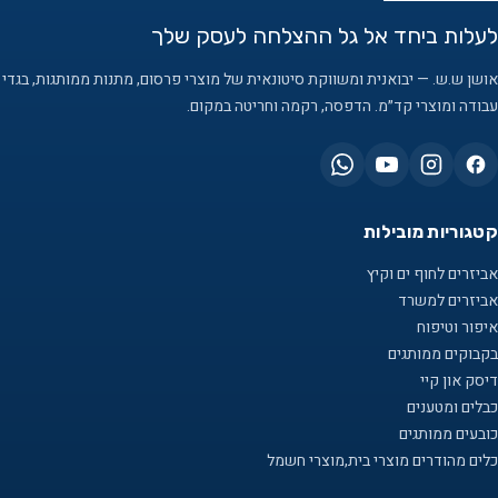
לעלות ביחד אל גל ההצלחה לעסק שלך
אושן ש.ש. — יבואנית ומשווקת סיטונאית של מוצרי פרסום, מתנות ממותגות, בגדי
עבודה ומוצרי קד״מ. הדפסה, רקמה וחריטה במקום.
קטגוריות מובילות
אביזרים לחוף ים וקיץ
אביזרים למשרד
איפור וטיפוח
בקבוקים ממותגים
דיסק און קיי
כבלים ומטענים
כובעים ממותגים
כלים מהודרים מוצרי בית,מוצרי חשמל