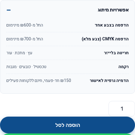
אפשרויות מיתוג
הדפסה בצבע אחד
החל מ-₪600 מינימום
הדפסה CMYK (צבע מלא)
החל מ-₪700 מינימום
חריטה בלייזר
עץ · מתכת · עור
רקמה
טכסטיל · כובעים · מגבות
הדמיה גרפית לאישור
₪150 חד-פעמי, חינם ללקוחות פעילים
מות של מחזיקי מפתחות קלאסי OS1301
הוספה לסל