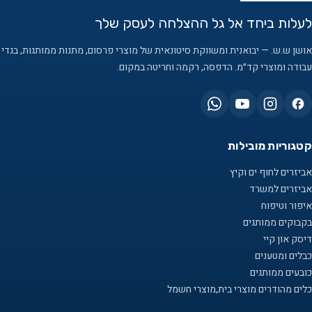
לעלות ביחד אל גל ההצלחה לעסק שלך
אושן ש.ש. — יבואנית ומשווקת סיטונאית של מוצרי פרסום, מתנות ממותגות, בגדי
עבודה ומוצרי קד״מ. הדפסה, רקמה וחריטה במקום.
קטגוריות מובילות
אביזרים לחוף ים וקיץ
אביזרים למשרד
איפור וטיפוח
בקבוקים ממותגים
דיסק און קיי
כבלים ומטענים
כובעים ממותגים
כלים מהודרים מוצרי בית,מוצרי חשמל