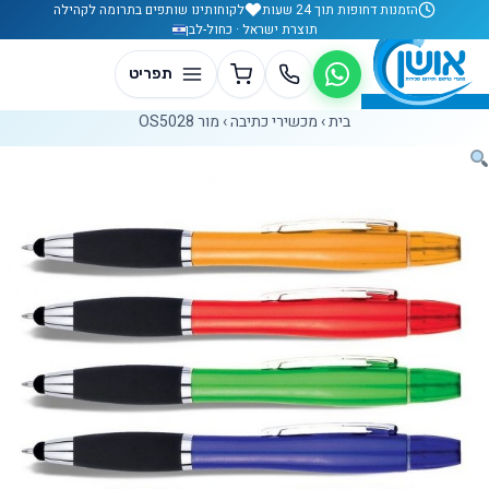
לג לתוכן
הזמנות דחופות תוך 24 שעות
לקוחותינו שותפים בתרומה לקהילה
תוצרת ישראל · כחול-לבן
בית
›
מכשירי כתיבה
›
מור OS5028