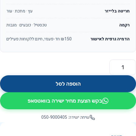
חריטה בלייזר
עץ · מתכת · עור
רקמה
טכסטיל · כובעים · מגבות
הדמיה גרפית לאישור
₪150 חד-פעמי, חינם ללקוחות פעילים
מות של מור OS5028
הוספה לסל
בקש הצעת מחיר ישירה בוואטסאפ
שיחה ישירה: 050-9000405