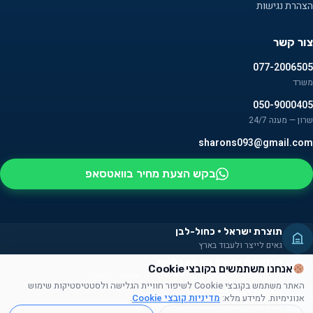
הצהרת נגישות
צור קשר
077-2006505
משרד
050-9000405
שרון — מענה 24/7
sharons093@gmail.com
בקש הצעת מחיר בוואטסאפ
תוצרת ישראל · כחול-לבן
גאים לייצר ולעבוד בארץ
מעסיקים אנשים עם מוגבלויות
אנחנו משתמשים בקובצי Cookie
חלק מהמוצרים מורכבים על ידם — שילוב אמיתי בקהילה
האתר משתמש בקובצי Cookie לשיפור חוויית הגלישה ולסטטיסטיקות שימוש
תרומה לקהילה
אנונימיות. למידע מלא:
מדיניות קובצי Cookie
.
תורמים זמן, מוצרים ועזרה לקהילה הישראלית