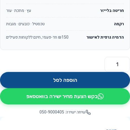
חריטה בלייזר
עץ · מתכת · עור
רקמה
טכסטיל · כובעים · מגבות
הדמיה גרפית לאישור
₪150 חד-פעמי, חינם ללקוחות פעילים
מות של דוב OS8002
הוספה לסל
בקש הצעת מחיר ישירה בוואטסאפ
שיחה ישירה: 050-9000405