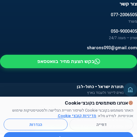
צור קשר
077-2006505
משרד
050-9000405
שרון — מענה 24/7
sharons093@gmail.com
בקש הצעת מחיר בוואטסאפ
תוצרת ישראל · כחול-לבן
גאים לייצר ולעבוד בארץ
מעסיקים אנשים עם מוגבלויות
אנחנו משתמשים בקובצי Cookie
חלק מהמוצרים מורכבים על ידם — שילוב אמיתי בקהילה
האתר משתמש בקובצי Cookie לשיפור חוויית הגלישה ולסטטיסטיקות שימוש
תרומה לקהילה
אנונימיות. למידע מלא:
מדיניות קובצי Cookie
.
תורמים זמן, מוצרים ועזרה לקהילה הישראלית
דחייה
הגדרות
© 2026 אושן ש.ש. — מוצרי פרסום וקידום מכירות. כל הזכויות שמורות.
תקנון
·
מדיניות פרטיות
·
עוגיות
·
נגישות
אתר נבנה על ידי
סוכנות Nexo
אנחנו יכולים לעזור לכם למצוא
את מה שאתם צריכים