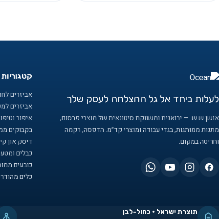
קטגוריות 
אביזרים לחוף
לעלות ביחד אל גל ההצלחה לעסק שלך
אביזרים למ
אושן ש.ש. — יבואנית ומשווקת סיטונאית של מוצרי פרסום,
איפור וטיפו
מתנות ממותגות, בגדי עבודה ומוצרי קד״מ. הדפסה, רקמה
בקבוקים ממו
וחריטה במקום.
דיסק און קיי
כבלים ומטענ
כובעים ממות
כלים מהודרי
תוצרת ישראל · כחול-לבן