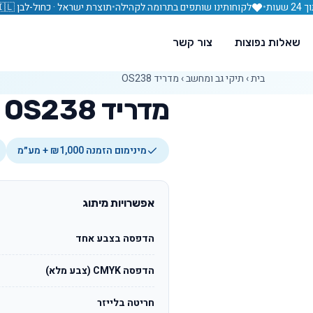
עות
•
לקוחותינו שותפים בתרומה לקהילה
•
תוצרת ישראל · כחול-לבן 🇮🇱
שאלות נפוצות
צור קשר
בית
›
תיקי גב ומחשב
›
מדריד OS238
מדריד OS238
מינימום הזמנה ₪1,000 + מע״מ
אפשרויות מיתוג
הדפסה בצבע אחד
הדפסה CMYK (צבע מלא)
חריטה בלייזר