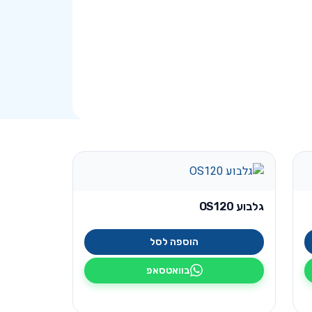
גלבוע OS120
הוספה לסל
בוואטסאפ