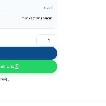
רקמה
הדמיה גרפית לאישור
כמות של מדריד OS238
בקש הצעת
שיחה יש