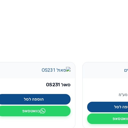
סאול OS231
 מע״מ
הוספה לסל
פה לסל
בוואטסאפ
ואטסאפ