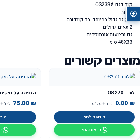
קוד דגם #OS238
תיאור:
תיק גב גדול במיוחד, בד קורדורה
2 תאים גדולים
גם ורצועות אורתופדים
48X33 ס מ
מוצרים קשורים
לורד OS270
הדפסה על תיקים
75.00
₪
0.00
₪
ליח׳ + מע״מ
ליח׳ +
הוספה לסל
הוס
בוואטסאפ
בו