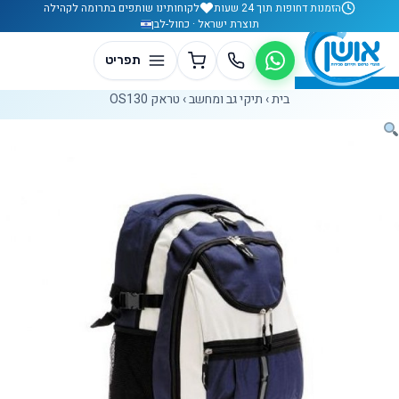
לג לתוכן
הזמנות דחופות תוך 24 שעות
לקוחותינו שותפים בתרומה לקהילה
תוצרת ישראל · כחול-לבן
בית
›
תיקי גב ומחשב
›
טראק OS130