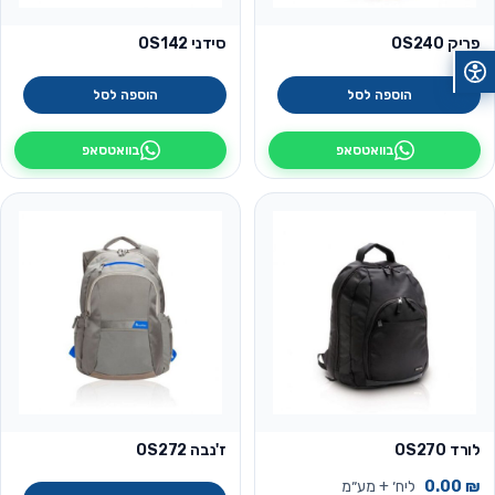
פריק OS240
סידני OS142
הוספה לסל
הוספה לסל
בוואטסאפ
בוואטסאפ
לורד OS270
ז'נבה OS272
₪
0.00
ליח׳ + מע״מ