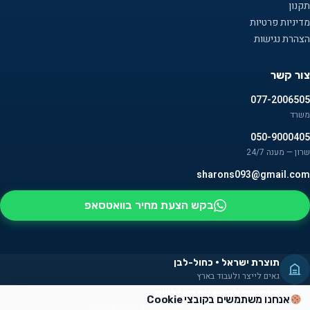
תקנון
מדיניות פרטיות
הצהרת נגישות
צור קשר
077-2006505
משרד
050-9000405
שרון — מענה 24/7
sharons093@gmail.com
בקש הצעת מחיר בוואטסאפ
תוצרת ישראל · כחול-לבן
גאים לייצר ולעבוד בארץ
מעסיקים אנשים עם מוגבלויות
אנחנו משתמשים בקובצי Cookie
חלק מהמוצרים מורכבים על ידם — שילוב אמיתי בקהילה