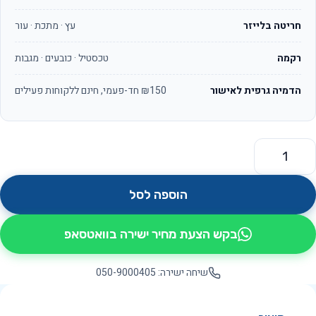
חריטה בלייזר
עץ · מתכת · עור
רקמה
טכסטיל · כובעים · מגבות
הדמיה גרפית לאישור
₪150 חד-פעמי, חינם ללקוחות פעילים
מות של טראק OS130
הוספה לסל
בקש הצעת מחיר ישירה בוואטסאפ
שיחה ישירה: 050-9000405