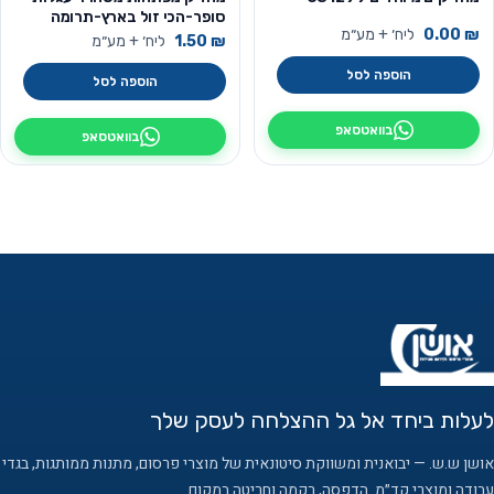
סופר-הכי זול בארץ-תרומה
₪
0.00
ליח׳ + מע״מ
לקהילה
₪
1.50
ליח׳ + מע״מ
הוספה לסל
הוספה לסל
בוואטסאפ
בוואטסאפ
לעלות ביחד אל גל ההצלחה לעסק שלך
אושן ש.ש. — יבואנית ומשווקת סיטונאית של מוצרי פרסום, מתנות ממותגות, בגדי
עבודה ומוצרי קד״מ. הדפסה, רקמה וחריטה במקום.