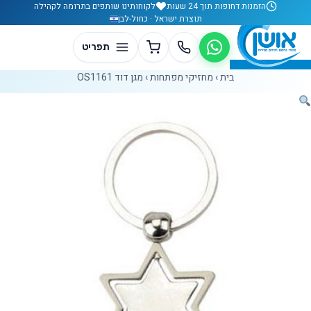
לג לתוכן
הזמנות דחופות תוך 24 שעות
לקוחותינו שותפים בתרומה לקהילה
תוצרת ישראל · כחול-לבן
בית
›
מחזיקי מפתחות
›
מגן דוד OS1161