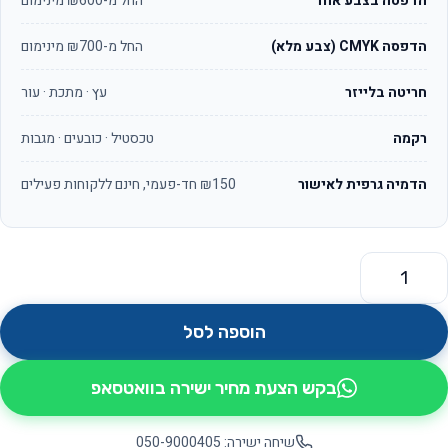
הדפסה בצבע אחד
החל מ-₪600 מינימום
הדפסה CMYK (צבע מלא)
החל מ-₪700 מינימום
חריטה בלייזר
עץ · מתכת · עור
רקמה
טכסטיל · כובעים · מגבות
הדמיה גרפית לאישור
₪150 חד-פעמי, חינם ללקוחות פעילים
מות של מגן דוד OS1161
הוספה לסל
בקש הצעת מחיר ישירה בוואטסאפ
שיחה ישירה: 050-9000405