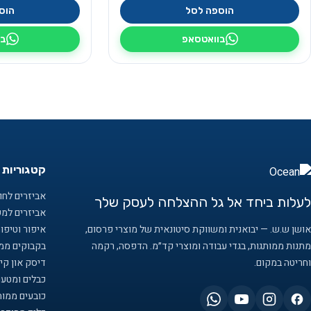
הוספה לסל
הוס
בוואטסאפ
בו
קטגוריות 
אביזרים לחוף
לעלות ביחד אל גל ההצלחה לעסק שלך
אביזרים למ
אושן ש.ש. — יבואנית ומשווקת סיטונאית של מוצרי פרסום,
איפור וטיפו
מתנות ממותגות, בגדי עבודה ומוצרי קד״מ. הדפסה, רקמה
בקבוקים ממו
וחריטה במקום.
דיסק און קיי
כבלים ומטענ
כובעים ממות