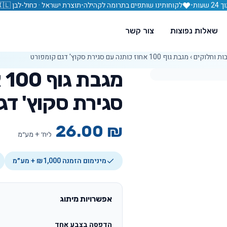
עות
•
לקוחותינו שותפים בתרומה לקהילה
•
תוצרת ישראל · כחול-לבן 🇮🇱
שאלות נפוצות
צור קשר
ות וחלוקים
›
מגבת גוף 100 אחוז כותנה עם סגירת סקוץ' דגם קומפורט
מג
סגירת סקוץ' דג
26.00
₪
ליח׳ + מע״מ
מינימום הזמנה ₪1,000 + מע״מ
אפשרויות מיתוג
הדפסה בצבע אחד