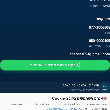
מדיניות פרטיות
הצהרת נגישות
צור קשר
077-2006505
משרד
050-9000405
שרון — מענה 24/7
sharons093@gmail.com
בקש הצעת מחיר בוואטסאפ
תוצרת ישראל · כחול-לבן
גאים לייצר ולעבוד בארץ
מעסיקים אנשים עם מוגבלויות
אנחנו משתמשים בקובצי Cookie
חלק מהמוצרים מורכבים על ידם — שילוב אמיתי בקהילה
האתר משתמש בקובצי Cookie לשיפור חוויית הגלישה ולסטטיסטיקות שימוש
תרומה לקהילה
אנונימיות. למידע מלא:
מדיניות קובצי Cookie
.