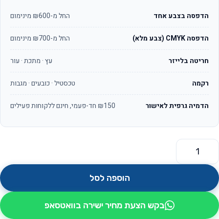
הדפסה בצבע אחד
החל מ-₪600 מינימום
הדפסה CMYK (צבע מלא)
החל מ-₪700 מינימום
חריטה בלייזר
עץ · מתכת · עור
רקמה
טכסטיל · כובעים · מגבות
הדמיה גרפית לאישור
₪150 חד-פעמי, חינם ללקוחות פעילים
מות של כפכפי ספא עשויים אל בד דגם לגונה-חופית
הוספה לסל
בקש הצעת מחיר ישירה בוואטסאפ