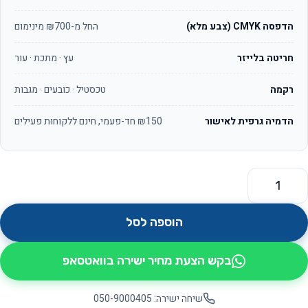
הדפסה CMYK (צבע מלא)
החל מ-₪700 מינימום
חריטה בלייזר
עץ · מתכת · עור
רקמה
טכסטיל · כובעים · מגבות
הדמיה גרפית לאישור
₪150 חד-פעמי, חינם ללקוחות פעילים
מות של כוסות פלסטיק רב פעמיות ממותג לוגו
הוספה לסל
בקש הצעת מחיר ישירה בוואטסאפ
שיחה ישירה: 050-9000405