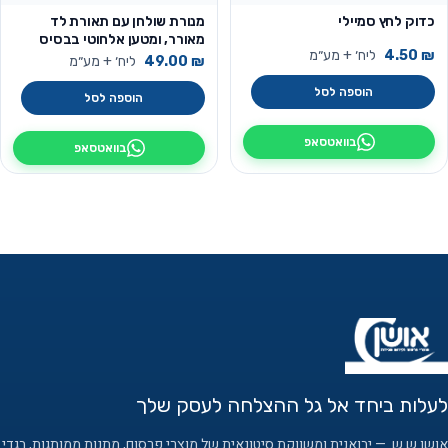
כדוק לחץ סמיילי
מנורת שולחן עם תאורת לד
מאורר, ומטען אלחוטי בבסיס
₪
4.50
ליח׳ + מע״מ
₪
49.00
ליח׳ + מע״מ
הוספה לסל
הוספה לסל
בוואטסאפ
בוואטסאפ
לעלות ביחד אל גל ההצלחה לעסק שלך
אושן ש.ש. — יבואנית ומשווקת סיטונאית של מוצרי פרסום, מתנות ממותגות, בגדי