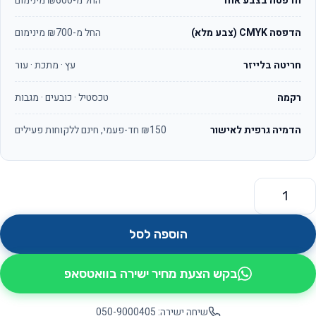
הדפסה בצבע אחד
החל מ-₪600 מינימום
הדפסה CMYK (צבע מלא)
החל מ-₪700 מינימום
חריטה בלייזר
עץ · מתכת · עור
רקמה
טכסטיל · כובעים · מגבות
הדמיה גרפית לאישור
₪150 חד-פעמי, חינם ללקוחות פעילים
מות של כדור לחץ דגם שייפ רגבי
הוספה לסל
בקש הצעת מחיר ישירה בוואטסאפ
שיחה ישירה: 050-9000405