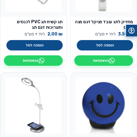
מחזיק לתג עובד מניקל דגם מגה
תג קשיח תג PVC לכנסים
אופס
ותערוכות דגם תג
₪
3.50
ליח׳ + מע״מ
₪
2.00
ליח׳ + מע״מ
הוספה לסל
הוספה לסל
בוואטסאפ
בוואטסאפ